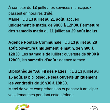
Gestion des traceurs
À compter du
13 juillet
, les services municipaux
passent en horaires d’été.
Mairie :
Du
13 juillet au 21 août,
accueil
uniquement le matin
, de
9h00 à 12h30
.
Fermeture
des samedis matin
du
11 juillet au 29 août inclus
.
Agence Postale Communale :
Du
13 juillet au 28
août,
ouverture
uniquement le matin
, de
9h00 à
12h30
. Les
samedis de juillet
: ouverture de
9h00 à
12h00, l
es
samedis d’août
: agence fermée.
Bibliothèque “Au Fil des Pages” :
Du
13 juillet au
15 août
, la bibliothèque sera
ouverte uniquement
les vendredis de 16h30 à 18h30.
Merci de votre compréhension et pensez à anticiper
vos démarches pendant cette période.
Aller
Aller
Aller