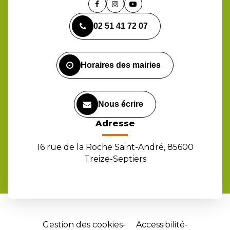
Lien
Lien
Lien
vers
vers
vers
02 51 41 72 07
le
le
la
compte
compte
chaîne
Facebook
Instagram
Youtube
Horaires des mairies
Nous écrire
Adresse
16 rue de la Roche Saint-André, 85600
Treize-Septiers
Gestion des cookies
Accessibilité