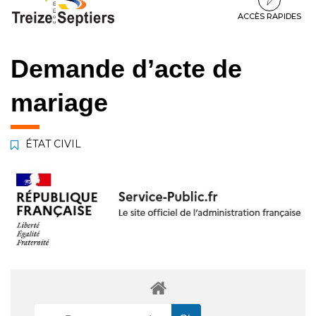
à
au
au
la
contenu
pied
ACCÈS RAPIDES
navigation
de
page
Demande d’acte de
mariage
ÉTAT CIVIL