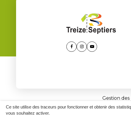
Lien
Lien
Lien
vers
vers
vers
le
le
la
compte
compte
chaîne
Facebook
Instagram
Youtube
Gestion des
Ce site utilise des traceurs pour fonctionner et obtenir des statisti
vous souhaitez activer.