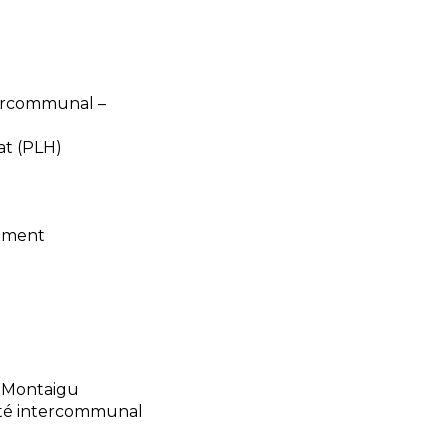
tercommunal –
at (PLH)
sement
e Montaigu
ité intercommunal