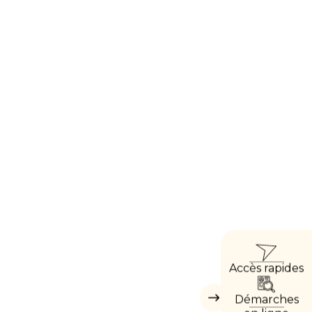
ACC
Accès rapides
DIRE
Démarches
Masquer
les