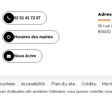
Adres
02 51 41 72 07
16 rue
85600 
Horaires des mairies
Nous écrire
 cookies
Accessibilité
Plan du site
Crédits
Ment
ques d'utilisation afin améliorer l'utilisation, vous pouvez contrôler ceu
Site
réalisé
par