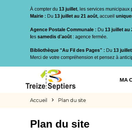
Gestion des traceurs
À compter du
13 juillet
, les services municipaux 
Mairie :
Du
13 juillet au 21 août,
accueil
unique
Agence Postale Communale :
Du
13 juillet au
l
es
samedis d’août
: agence fermée.
Bibliothèque “Au Fil des Pages” :
Du
13 juille
Merci de votre compréhension et pensez à antici
Aller
Aller
Aller
à
au
au
MA 
la
contenu
pied
navigation
de
page
Accueil
Plan du site
Plan du site