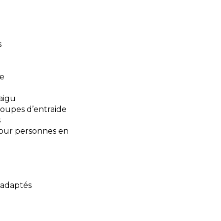
s
de
aigu
roupes d’entraide
s
pour personnes en
 adaptés