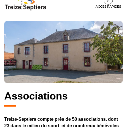
à
au
au
la
contenu
pied
ACCÈS RAPIDES
navigation
de
page
Associations
Treize-Septiers compte près de 50 associations, dont
23 dans le milieu du sport, et de nombreux bénévoles