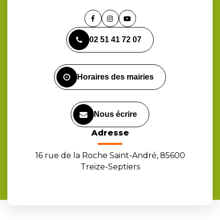
Lien
Lien
Lien
vers
vers
vers
02 51 41 72 07
le
le
la
compte
compte
chaîne
Facebook
Instagram
Youtube
Horaires des mairies
Nous écrire
Adresse
16 rue de la Roche Saint-André, 85600
Treize-Septiers