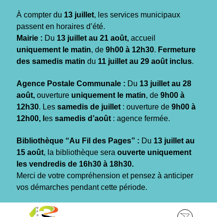
Gestion des traceurs
À compter du
13 juillet
, les services municipaux
passent en horaires d’été.
Mairie :
Du
13 juillet au 21 août,
accueil
uniquement le matin
, de
9h00 à 12h30
.
Fermeture
des samedis matin
du
11 juillet au 29 août inclus
.
Agence Postale Communale :
Du
13 juillet au 28
août,
ouverture
uniquement le matin
, de
9h00 à
12h30
. Les
samedis de juillet
: ouverture de
9h00 à
12h00, l
es
samedis d’août
: agence fermée.
Bibliothèque “Au Fil des Pages” :
Du
13 juillet au
15 août
, la bibliothèque sera
ouverte uniquement
les vendredis de 16h30 à 18h30.
Merci de votre compréhension et pensez à anticiper
vos démarches pendant cette période.
Aller
Aller
Aller