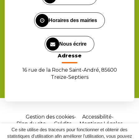
compte
compte
chaîne
Facebook
Instagram
Youtube
Horaires des mairies
Nous écrire
Adresse
16 rue de la Roche Saint-André, 85600
Treize-Septiers
Gestion des cookies
Accessibilité
Plan du site
Crédits
Mentions Légales
Ce site utilise des traceurs pour fonctionner et obtenir des
Site
statistiques d'utilisation afin améliorer l'utilisation, vous pouvez