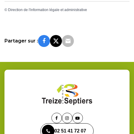
©
Direction de l'information légale et administrative
Partager sur :
Lien
Lien
Lien
vers
vers
vers
02 51 41 72 07
le
le
la