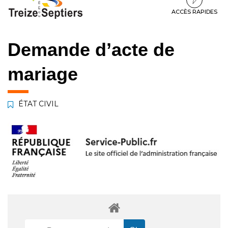
à
au
au
la
contenu
pied
ACCÈS RAPIDES
navigation
de
page
Demande d’acte de
mariage
ÉTAT CIVIL