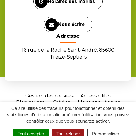
Horaires des mairies
Nous écrire
Adresse
16 rue de la Roche Saint-André, 85600
Treize-Septiers
Gestion des cookies
Accessibilité
Plan du site
Crédits
Mentions Légales
Ce site utilise des traceurs pour fonctionner et obtenir des
Site
statistiques d'utilisation afin améliorer l'utilisation, vous pouvez
réalisé
contrôler ceux que vous souhaitez activer.
par
Tout accepter
Tout refuser
Personnaliser
Inovagora
MENU