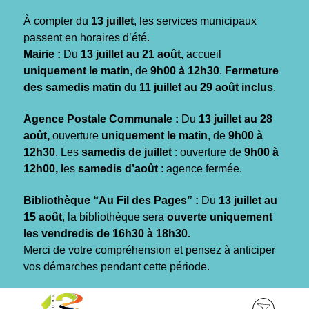
Gestion des traceurs
À compter du
13 juillet
, les services municipaux
passent en horaires d’été.
Mairie :
Du
13 juillet au 21 août,
accueil
uniquement le matin
, de
9h00 à 12h30
.
Fermeture
des samedis matin
du
11 juillet au 29 août inclus
.
Agence Postale Communale :
Du
13 juillet au 28
août,
ouverture
uniquement le matin
, de
9h00 à
12h30
. Les
samedis de juillet
: ouverture de
9h00 à
12h00, l
es
samedis d’août
: agence fermée.
Bibliothèque “Au Fil des Pages” :
Du
13 juillet au
15 août
, la bibliothèque sera
ouverte uniquement
les vendredis de 16h30 à 18h30.
Merci de votre compréhension et pensez à anticiper
vos démarches pendant cette période.
Aller
Aller
Aller