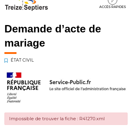
à
au
au
la
contenu
pied
ACCÈS RAPIDES
navigation
de
page
Demande d’acte de
mariage
ÉTAT CIVIL
Impossible de trouver la fiche : R41270.xml