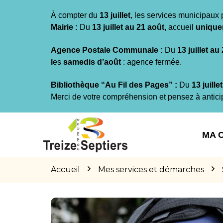
Gestion des traceurs
À compter du
13 juillet
, les services municipaux 
Mairie :
Du
13 juillet au 21 août,
accueil
unique
Agence Postale Communale :
Du
13 juillet au
l
es
samedis d’août
: agence fermée.
Bibliothèque “Au Fil des Pages” :
Du
13 juille
Merci de votre compréhension et pensez à antici
Aller
Aller
Aller
à
au
au
MA 
la
contenu
pied
navigation
de
page
Accueil
Mes services et démarches