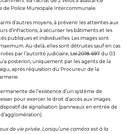
amment via l’achat de 2 vélos à assistance
oste de Police Municipale Intercommunale.
parmi d’autres moyens, à prévenir les atteintes aux
rs d’infractions, à sécuriser les bâtiments et les
és publiques et individuelles. Les images sont
maximum. Au-delà, elles sont détruites sauf en cas
rvées par l’autorité judiciaire,
Loi 2018-697
du 03
u’a posteriori, uniquement par les agents de la
gu, après réquisition du Procureur de la
armerie.
 permanente de l’existence d’un système de
dresser pour exercer le droit d’accès aux images
spositif de signalisation (panneaux en entrée de
 d’agglomération).
ieux de vie privée. Lorsqu’une caméra est à la