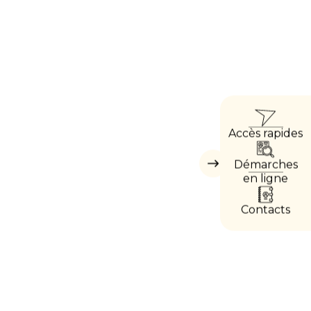
ACC
Accès rapides
DIRE
Démarches
Masquer
les
en ligne
accès
directs
Contacts