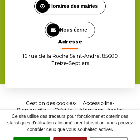
Horaires des mairies
Nous écrire
Adresse
16 rue de la Roche Saint-André, 85600
Treize-Septiers
Gestion des cookies
Accessibilité
Plan du site
Crédits
Mentions Légales
Ce site utilise des traceurs pour fonctionner et obtenir des
Site
statistiques d'utilisation afin améliorer l'utilisation, vous pouvez
réalisé
contrôler ceux que vous souhaitez activer.
par