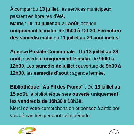
Gestion des traceurs
À compter du
13 juillet
, les services municipaux
passent en horaires d’été.
Mairie :
Du
13 juillet au 21 août,
accueil
uniquement le matin
, de
9h00 à 12h30
.
Fermeture
des samedis matin
du
11 juillet au 29 août inclus
.
Agence Postale Communale :
Du
13 juillet au 28
août,
ouverture
uniquement le matin
, de
9h00 à
12h30
. Les
samedis de juillet
: ouverture de
9h00 à
12h00, l
es
samedis d’août
: agence fermée.
Bibliothèque “Au Fil des Pages” :
Du
13 juillet au
15 août
, la bibliothèque sera
ouverte uniquement
les vendredis de 16h30 à 18h30.
Merci de votre compréhension et pensez à anticiper
vos démarches pendant cette période.
Aller
Aller
Aller