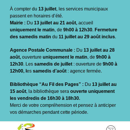
Gestion des traceurs
À compter du
13 juillet
, les services municipaux
passent en horaires d’été.
Mairie :
Du
13 juillet au 21 août,
accueil
uniquement le matin
, de
9h00 à 12h30
.
Fermeture
des samedis matin
du
11 juillet au 29 août inclus
.
Agence Postale Communale :
Du
13 juillet au 28
août,
ouverture
uniquement le matin
, de
9h00 à
12h30
. Les
samedis de juillet
: ouverture de
9h00 à
12h00, l
es
samedis d’août
: agence fermée.
Bibliothèque “Au Fil des Pages” :
Du
13 juillet au
15 août
, la bibliothèque sera
ouverte uniquement
les vendredis de 16h30 à 18h30.
Merci de votre compréhension et pensez à anticiper
vos démarches pendant cette période.
Aller
Aller
Aller