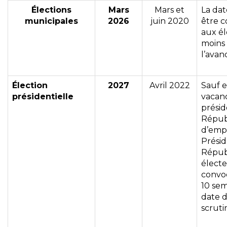
Élections
Mars
Mars et
La dat
municipales
2026
juin 2020
être 
aux él
moins 
l’avan
Élection
2027
Avril 2022
Sauf e
présidentielle
vacanc
présid
Répub
d’emp
Présid
Républ
électe
convo
10 sem
date d
scruti