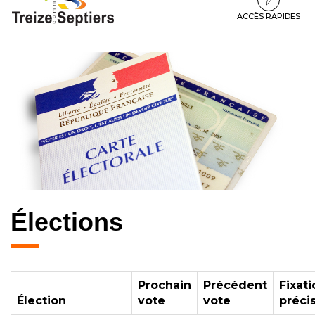
à
au
au
la
contenu
pied
ACCÈS RAPIDES
navigation
de
page
Élections
Prochain
Précédent
Fixati
Élection
vote
vote
préci