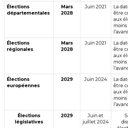
Élections
Mars
Juin 2021
La dat
départementales
2028
être 
aux él
moins 
l’avan
Élections
Mars
Juin 2021
La dat
régionales
2028
être 
aux él
moins 
l’avan
Élections
2029
Juin 2024
La dat
européennes
être 
aux él
moins 
l’avan
Élections
2029
Juin et
S
législatives
juillet 2024
dis