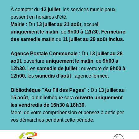
Gestion des traceurs
À compter du
13 juillet
, les services municipaux
passent en horaires d’été.
Mairie :
Du
13 juillet au 21 août,
accueil
uniquement le matin
, de
9h00 à 12h30
.
Fermeture
des samedis matin
du
11 juillet au 29 août inclus
.
Agence Postale Communale :
Du
13 juillet au 28
août,
ouverture
uniquement le matin
, de
9h00 à
12h30
. Les
samedis de juillet
: ouverture de
9h00 à
12h00, l
es
samedis d’août
: agence fermée.
Bibliothèque “Au Fil des Pages” :
Du
13 juillet au
15 août
, la bibliothèque sera
ouverte uniquement
les vendredis de 16h30 à 18h30.
Merci de votre compréhension et pensez à anticiper
vos démarches pendant cette période.
Aller
Aller
Aller