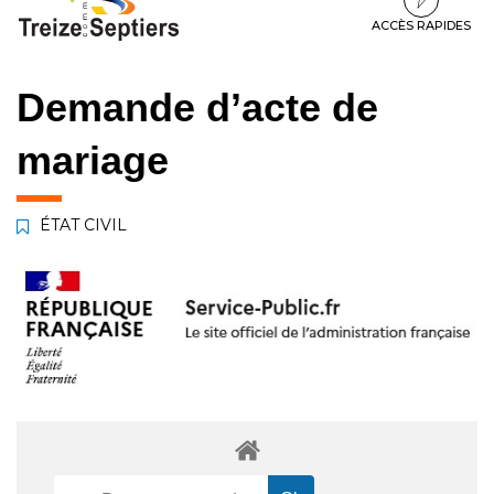
à
au
au
la
contenu
pied
ACCÈS RAPIDES
navigation
de
page
Demande d’acte de
mariage
ÉTAT CIVIL