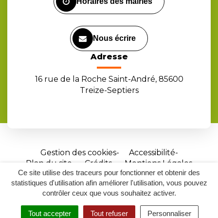
Horaires des mairies
Nous écrire
Adresse
16 rue de la Roche Saint-André, 85600
Treize-Septiers
Gestion des cookies
Accessibilité
Plan du site
Crédits
Mentions Légales
Ce site utilise des traceurs pour fonctionner et obtenir des
Site
statistiques d'utilisation afin améliorer l'utilisation, vous pouvez
réalisé
contrôler ceux que vous souhaitez activer.
par
Tout accepter
Tout refuser
Personnaliser
Inovagora
MENU