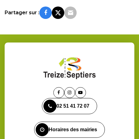
Partager sur :
Lien
Lien
Lien
vers
vers
vers
02 51 41 72 07
le
le
la
compte
compte
chaîne
Facebook
Instagram
Youtube
Horaires des mairies