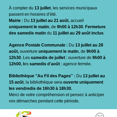
Gestion des traceurs
À compter du
13 juillet
, les services municipaux
passent en horaires d’été.
Mairie :
Du
13 juillet au 21 août,
accueil
uniquement le matin
, de
9h00 à 12h30
.
Fermeture
des samedis matin
du
11 juillet au 29 août inclus
.
Agence Postale Communale :
Du
13 juillet au 28
août,
ouverture
uniquement le matin
, de
9h00 à
12h30
. Les
samedis de juillet
: ouverture de
9h00 à
12h00, l
es
samedis d’août
: agence fermée.
Bibliothèque “Au Fil des Pages” :
Du
13 juillet au
15 août
, la bibliothèque sera
ouverte uniquement
les vendredis de 16h30 à 18h30.
Merci de votre compréhension et pensez à anticiper
vos démarches pendant cette période.
Aller
Aller
Aller