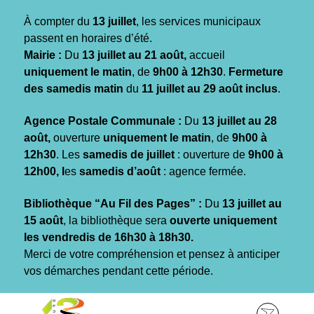
Gestion des traceurs
À compter du
13 juillet
, les services municipaux
passent en horaires d’été.
Mairie :
Du
13 juillet au 21 août,
accueil
uniquement le matin
, de
9h00 à 12h30
.
Fermeture
des samedis matin
du
11 juillet au 29 août inclus
.
Agence Postale Communale :
Du
13 juillet au 28
août,
ouverture
uniquement le matin
, de
9h00 à
12h30
. Les
samedis de juillet
: ouverture de
9h00 à
12h00, l
es
samedis d’août
: agence fermée.
Bibliothèque “Au Fil des Pages” :
Du
13 juillet au
15 août
, la bibliothèque sera
ouverte uniquement
les vendredis de 16h30 à 18h30.
Merci de votre compréhension et pensez à anticiper
vos démarches pendant cette période.
Aller
Aller
Aller