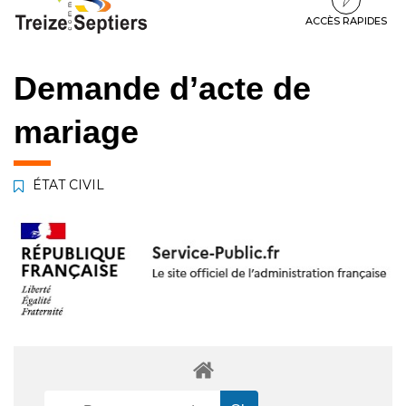
à
au
au
la
contenu
pied
ACCÈS RAPIDES
navigation
de
page
Demande d’acte de
mariage
ÉTAT CIVIL