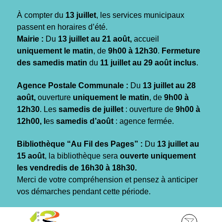
Gestion des traceurs
À compter du
13 juillet
, les services municipaux
passent en horaires d’été.
Mairie :
Du
13 juillet au 21 août,
accueil
uniquement le matin
, de
9h00 à 12h30
.
Fermeture
des samedis matin
du
11 juillet au 29 août inclus
.
Agence Postale Communale :
Du
13 juillet au 28
août,
ouverture
uniquement le matin
, de
9h00 à
12h30
. Les
samedis de juillet
: ouverture de
9h00 à
12h00, l
es
samedis d’août
: agence fermée.
Bibliothèque “Au Fil des Pages” :
Du
13 juillet au
15 août
, la bibliothèque sera
ouverte uniquement
les vendredis de 16h30 à 18h30.
Merci de votre compréhension et pensez à anticiper
vos démarches pendant cette période.
Aller
Aller
Aller