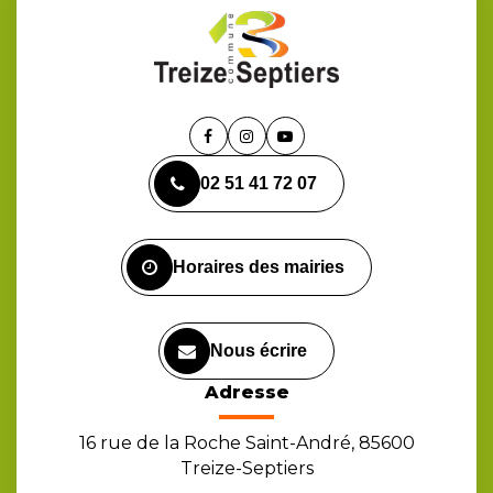
Lien
Lien
Lien
vers
vers
vers
02 51 41 72 07
le
le
la
compte
compte
chaîne
Facebook
Instagram
Youtube
Horaires des mairies
Nous écrire
Adresse
16 rue de la Roche Saint-André, 85600
Treize-Septiers