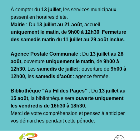
Gestion des traceurs
À compter du
13 juillet
, les services municipaux
passent en horaires d’été.
Mairie :
Du
13 juillet au 21 août,
accueil
uniquement le matin
, de
9h00 à 12h30
.
Fermeture
des samedis matin
du
11 juillet au 29 août inclus
.
Agence Postale Communale :
Du
13 juillet au 28
août,
ouverture
uniquement le matin
, de
9h00 à
12h30
. Les
samedis de juillet
: ouverture de
9h00 à
12h00, l
es
samedis d’août
: agence fermée.
Bibliothèque “Au Fil des Pages” :
Du
13 juillet au
15 août
, la bibliothèque sera
ouverte uniquement
les vendredis de 16h30 à 18h30.
Merci de votre compréhension et pensez à anticiper
vos démarches pendant cette période.
Aller
Aller
Aller