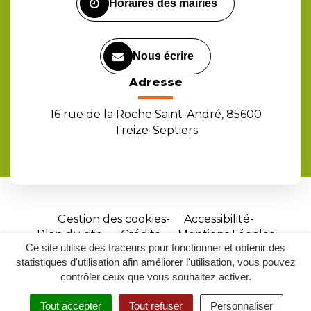
Horaires des mairies
Nous écrire
Adresse
16 rue de la Roche Saint-André, 85600
Treize-Septiers
Gestion des cookies
Accessibilité
Plan du site
Crédits
Mentions Légales
Ce site utilise des traceurs pour fonctionner et obtenir des
Site
statistiques d'utilisation afin améliorer l'utilisation, vous pouvez
réalisé
contrôler ceux que vous souhaitez activer.
par
Tout accepter
Tout refuser
Personnaliser
Inovagora
MENU