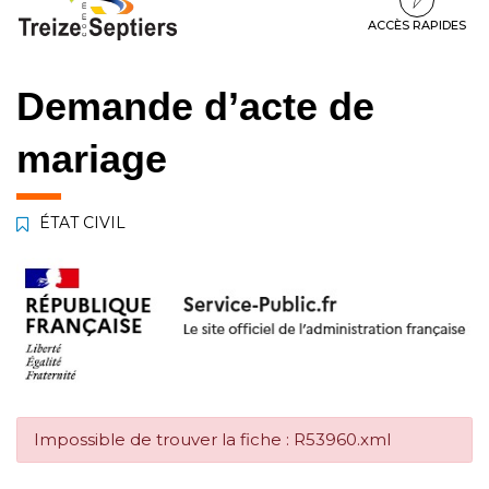
à
au
au
la
contenu
pied
ACCÈS RAPIDES
navigation
de
page
Demande d’acte de
mariage
ÉTAT CIVIL
Impossible de trouver la fiche : R53960.xml