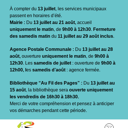
Gestion des traceurs
À compter du
13 juillet
, les services municipaux
passent en horaires d’été.
Mairie :
Du
13 juillet au 21 août,
accueil
uniquement le matin
, de
9h00 à 12h30
.
Fermeture
des samedis matin
du
11 juillet au 29 août inclus
.
Agence Postale Communale :
Du
13 juillet au 28
août,
ouverture
uniquement le matin
, de
9h00 à
12h30
. Les
samedis de juillet
: ouverture de
9h00 à
12h00, l
es
samedis d’août
: agence fermée.
Bibliothèque “Au Fil des Pages” :
Du
13 juillet au
15 août
, la bibliothèque sera
ouverte uniquement
les vendredis de 16h30 à 18h30.
Merci de votre compréhension et pensez à anticiper
vos démarches pendant cette période.
Aller
Aller
Aller