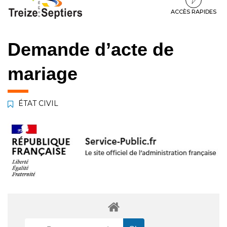
à
au
au
la
contenu
pied
ACCÈS RAPIDES
navigation
de
page
Demande d’acte de
mariage
ÉTAT CIVIL