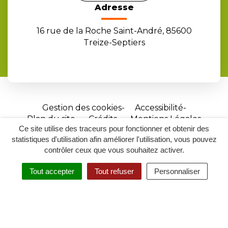
Adresse
16 rue de la Roche Saint-André, 85600
Treize-Septiers
Gestion des cookies
Accessibilité
Plan du site
Crédits
Mentions Légales
Ce site utilise des traceurs pour fonctionner et obtenir des
Site
statistiques d'utilisation afin améliorer l'utilisation, vous pouvez
réalisé
contrôler ceux que vous souhaitez activer.
par
Tout accepter
Tout refuser
Personnaliser
Inovagora
MENU
RECHERCHER
ACCESSIBILITÉ
(ouverture
dans
un
nouvel