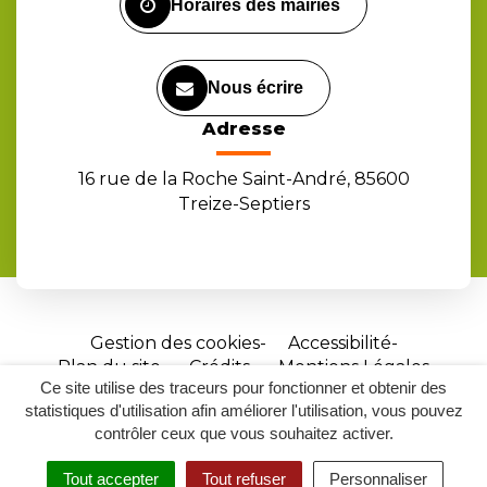
Horaires des mairies
Nous écrire
Adresse
16 rue de la Roche Saint-André, 85600
Treize-Septiers
Gestion des cookies
Accessibilité
Plan du site
Crédits
Mentions Légales
Ce site utilise des traceurs pour fonctionner et obtenir des
Site
statistiques d'utilisation afin améliorer l'utilisation, vous pouvez
réalisé
contrôler ceux que vous souhaitez activer.
par
Tout accepter
Tout refuser
Personnaliser
Inovagora
MENU