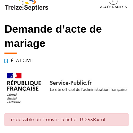
à
au
au
la
contenu
pied
ACCÈS RAPIDES
navigation
de
page
Demande d’acte de
mariage
ÉTAT CIVIL
Impossible de trouver la fiche : R12538.xml