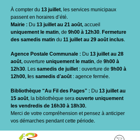
Gestion des traceurs
À compter du
13 juillet
, les services municipaux
passent en horaires d’été.
Mairie :
Du
13 juillet au 21 août,
accueil
uniquement le matin
, de
9h00 à 12h30
.
Fermeture
des samedis matin
du
11 juillet au 29 août inclus
.
Agence Postale Communale :
Du
13 juillet au 28
août,
ouverture
uniquement le matin
, de
9h00 à
12h30
. Les
samedis de juillet
: ouverture de
9h00 à
12h00, l
es
samedis d’août
: agence fermée.
Bibliothèque “Au Fil des Pages” :
Du
13 juillet au
15 août
, la bibliothèque sera
ouverte uniquement
les vendredis de 16h30 à 18h30.
Merci de votre compréhension et pensez à anticiper
vos démarches pendant cette période.
Aller
Aller
Aller