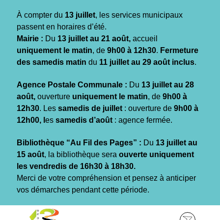
Gestion des traceurs
À compter du
13 juillet
, les services municipaux
passent en horaires d’été.
Mairie :
Du
13 juillet au 21 août,
accueil
uniquement le matin
, de
9h00 à 12h30
.
Fermeture
des samedis matin
du
11 juillet au 29 août inclus
.
Agence Postale Communale :
Du
13 juillet au 28
août,
ouverture
uniquement le matin
, de
9h00 à
12h30
. Les
samedis de juillet
: ouverture de
9h00 à
12h00, l
es
samedis d’août
: agence fermée.
Bibliothèque “Au Fil des Pages” :
Du
13 juillet au
15 août
, la bibliothèque sera
ouverte uniquement
les vendredis de 16h30 à 18h30.
Merci de votre compréhension et pensez à anticiper
vos démarches pendant cette période.
Aller
Aller
Aller