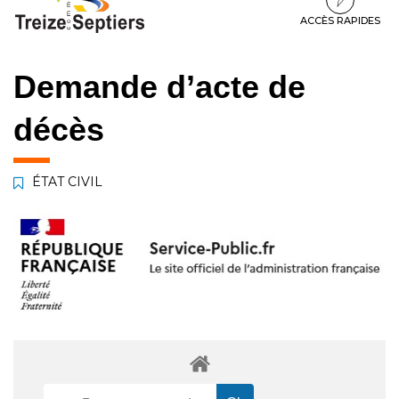
à
au
au
la
contenu
pied
ACCÈS RAPIDES
navigation
de
page
Demande d’acte de
décès
ÉTAT CIVIL