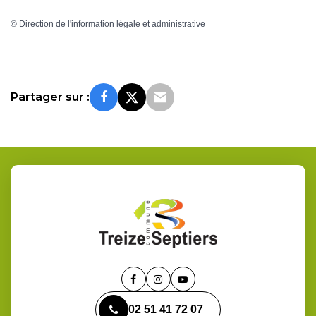
©
Direction de l'information légale et administrative
Partager sur :
Lien
Lien
Lien
vers
vers
vers
02 51 41 72 07
le
le
la