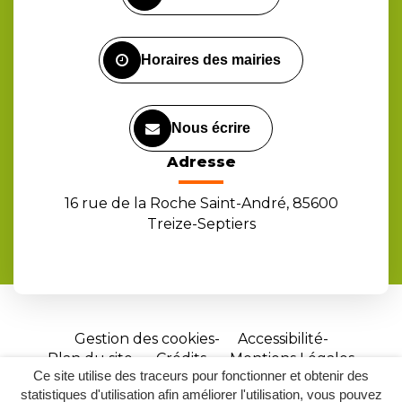
compte
compte
chaîne
Facebook
Instagram
Youtube
Horaires des mairies
Nous écrire
Adresse
16 rue de la Roche Saint-André, 85600
Treize-Septiers
Gestion des cookies
Accessibilité
Plan du site
Crédits
Mentions Légales
Ce site utilise des traceurs pour fonctionner et obtenir des
Site
statistiques d'utilisation afin améliorer l'utilisation, vous pouvez