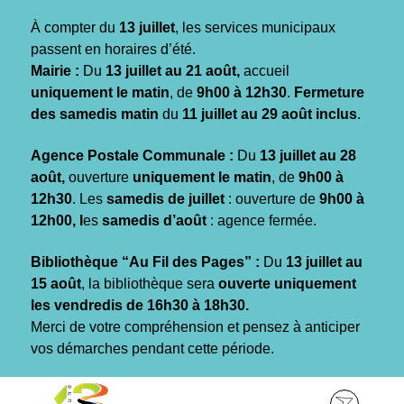
Gestion des traceurs
À compter du
13 juillet
, les services municipaux
passent en horaires d’été.
Mairie :
Du
13 juillet au 21 août,
accueil
uniquement le matin
, de
9h00 à 12h30
.
Fermeture
des samedis matin
du
11 juillet au 29 août inclus
.
Agence Postale Communale :
Du
13 juillet au 28
août,
ouverture
uniquement le matin
, de
9h00 à
12h30
. Les
samedis de juillet
: ouverture de
9h00 à
12h00, l
es
samedis d’août
: agence fermée.
Bibliothèque “Au Fil des Pages” :
Du
13 juillet au
15 août
, la bibliothèque sera
ouverte uniquement
les vendredis de 16h30 à 18h30.
Merci de votre compréhension et pensez à anticiper
vos démarches pendant cette période.
Aller
Aller
Aller