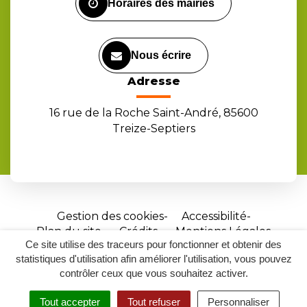
Horaires des mairies
Nous écrire
Adresse
16 rue de la Roche Saint-André, 85600
Treize-Septiers
Gestion des cookies
Accessibilité
Plan du site
Crédits
Mentions Légales
Ce site utilise des traceurs pour fonctionner et obtenir des
Site
statistiques d'utilisation afin améliorer l'utilisation, vous pouvez
réalisé
contrôler ceux que vous souhaitez activer.
par
Tout accepter
Tout refuser
Personnaliser
Inovagora
MENU