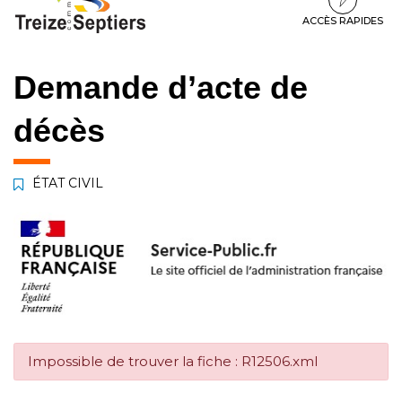
à
au
au
la
contenu
pied
ACCÈS RAPIDES
navigation
de
page
Demande d’acte de
décès
ÉTAT CIVIL
Impossible de trouver la fiche : R12506.xml