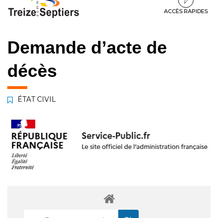
à
au
au
la
contenu
pied
ACCÈS RAPIDES
navigation
de
page
Demande d’acte de
décès
ÉTAT CIVIL