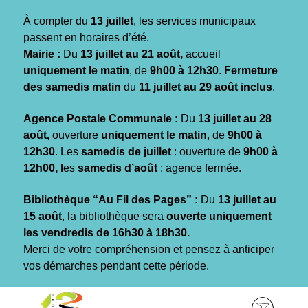
Gestion des traceurs
À compter du
13 juillet
, les services municipaux
passent en horaires d’été.
Mairie :
Du
13 juillet au 21 août,
accueil
uniquement le matin
, de
9h00 à 12h30
.
Fermeture
des samedis matin
du
11 juillet au 29 août inclus
.
Agence Postale Communale :
Du
13 juillet au 28
août,
ouverture
uniquement le matin
, de
9h00 à
12h30
. Les
samedis de juillet
: ouverture de
9h00 à
12h00, l
es
samedis d’août
: agence fermée.
Bibliothèque “Au Fil des Pages” :
Du
13 juillet au
15 août
, la bibliothèque sera
ouverte uniquement
les vendredis de 16h30 à 18h30.
Merci de votre compréhension et pensez à anticiper
vos démarches pendant cette période.
Aller
Aller
Aller