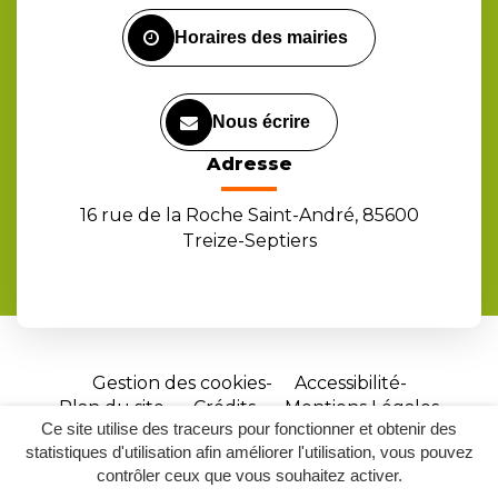
Facebook
Instagram
Youtube
Horaires des mairies
Nous écrire
Adresse
16 rue de la Roche Saint-André, 85600
Treize-Septiers
Gestion des cookies
Accessibilité
Plan du site
Crédits
Mentions Légales
Ce site utilise des traceurs pour fonctionner et obtenir des
Site
statistiques d'utilisation afin améliorer l'utilisation, vous pouvez
réalisé
contrôler ceux que vous souhaitez activer.