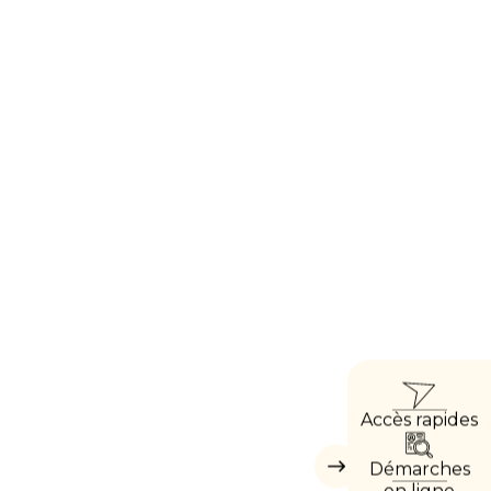
ACC
Accès rapides
DIRE
Démarches
Masquer
les
en ligne