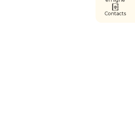
accès
directs
Contacts