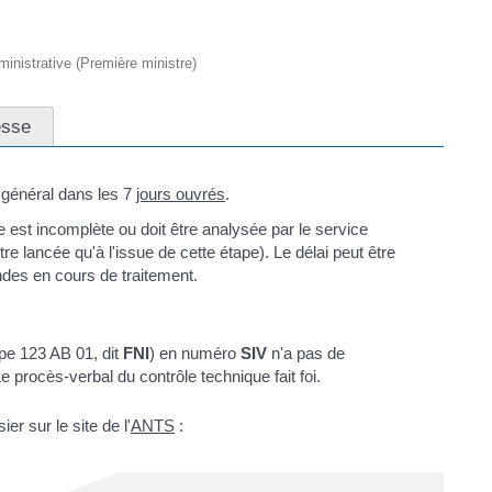
dministrative (Première ministre)
esse
 général dans les 7
jours ouvrés
.
de est incomplète ou doit être analysée par le service
être lancée qu'à l'issue de cette étape). Le délai peut être
des en cours de traitement.
ype 123 AB 01, dit
FNI
) en numéro
SIV
n'a pas de
e procès-verbal du contrôle technique fait foi.
r sur le site de l'
ANTS
: