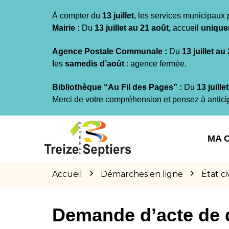
Gestion des traceurs
À compter du
13 juillet
, les services municipaux 
Mairie :
Du
13 juillet au 21 août,
accueil
unique
Agence Postale Communale :
Du
13 juillet au
l
es
samedis d’août
: agence fermée.
Bibliothèque “Au Fil des Pages” :
Du
13 juille
Merci de votre compréhension et pensez à antici
Aller
Aller
Aller
à
au
au
MA 
la
contenu
pied
navigation
de
page
Accueil
Démarches en ligne
État civ
Demande d’acte de 