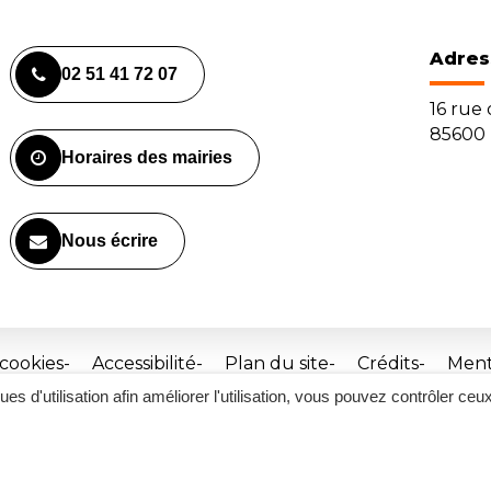
Adres
02 51 41 72 07
16 rue
85600 
Horaires des mairies
Nous écrire
 cookies
Accessibilité
Plan du site
Crédits
Ment
ques d'utilisation afin améliorer l'utilisation, vous pouvez contrôler ceu
Site
réalisé
par
Inovagora