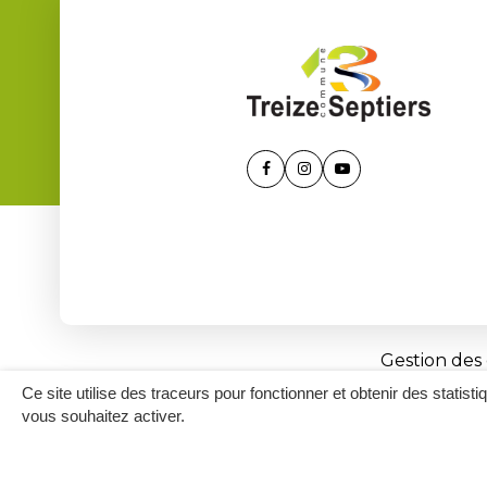
Lien
Lien
Lien
vers
vers
vers
le
le
la
compte
compte
chaîne
Facebook
Instagram
Youtube
Gestion des
Ce site utilise des traceurs pour fonctionner et obtenir des statisti
vous souhaitez activer.