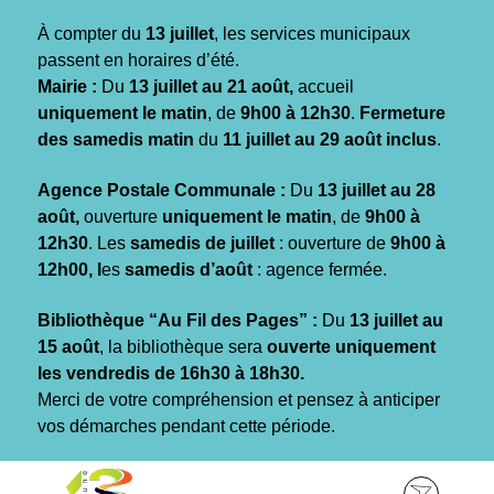
Gestion des traceurs
À compter du
13 juillet
, les services municipaux
passent en horaires d’été.
Mairie :
Du
13 juillet au 21 août,
accueil
uniquement le matin
, de
9h00 à 12h30
.
Fermeture
des samedis matin
du
11 juillet au 29 août inclus
.
Agence Postale Communale :
Du
13 juillet au 28
août,
ouverture
uniquement le matin
, de
9h00 à
12h30
. Les
samedis de juillet
: ouverture de
9h00 à
12h00, l
es
samedis d’août
: agence fermée.
Bibliothèque “Au Fil des Pages” :
Du
13 juillet au
15 août
, la bibliothèque sera
ouverte uniquement
les vendredis de 16h30 à 18h30.
Merci de votre compréhension et pensez à anticiper
vos démarches pendant cette période.
Aller
Aller
Aller