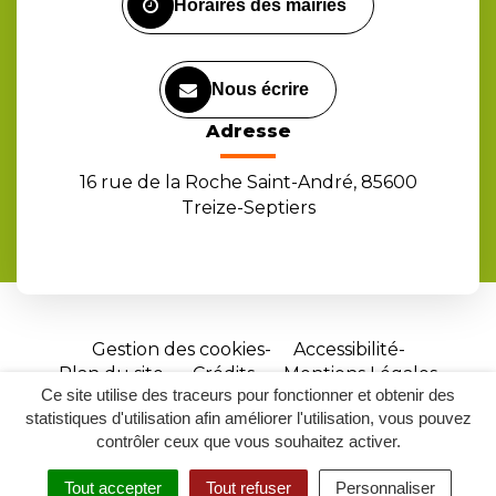
Horaires des mairies
Nous écrire
Adresse
16 rue de la Roche Saint-André, 85600
Treize-Septiers
Gestion des cookies
Accessibilité
Plan du site
Crédits
Mentions Légales
Ce site utilise des traceurs pour fonctionner et obtenir des
Site
statistiques d'utilisation afin améliorer l'utilisation, vous pouvez
réalisé
contrôler ceux que vous souhaitez activer.
par
Tout accepter
Tout refuser
Personnaliser
Inovagora
MENU