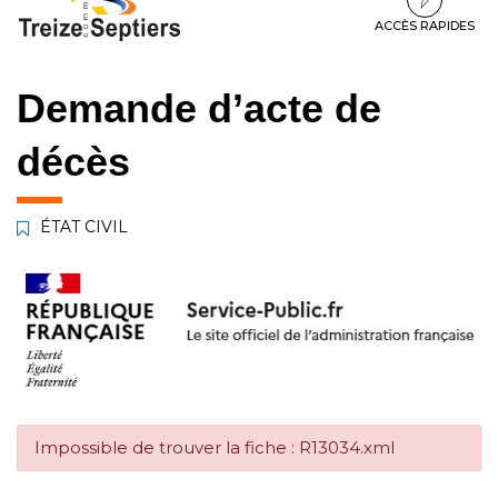
à
au
au
la
contenu
pied
ACCÈS RAPIDES
navigation
de
page
Demande d’acte de
décès
ÉTAT CIVIL
Impossible de trouver la fiche : R13034.xml