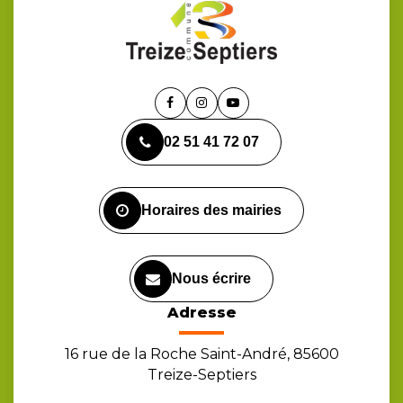
Lien
Lien
Lien
vers
vers
vers
02 51 41 72 07
le
le
la
compte
compte
chaîne
Facebook
Instagram
Youtube
Horaires des mairies
Nous écrire
Adresse
16 rue de la Roche Saint-André, 85600
Treize-Septiers