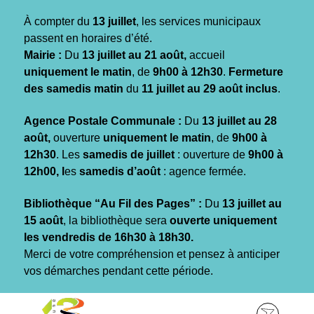
Gestion des traceurs
À compter du
13 juillet
, les services municipaux
passent en horaires d’été.
Mairie :
Du
13 juillet au 21 août,
accueil
uniquement le matin
, de
9h00 à 12h30
.
Fermeture
des samedis matin
du
11 juillet au 29 août inclus
.
Agence Postale Communale :
Du
13 juillet au 28
août,
ouverture
uniquement le matin
, de
9h00 à
12h30
. Les
samedis de juillet
: ouverture de
9h00 à
12h00, l
es
samedis d’août
: agence fermée.
Bibliothèque “Au Fil des Pages” :
Du
13 juillet au
15 août
, la bibliothèque sera
ouverte uniquement
les vendredis de 16h30 à 18h30.
Merci de votre compréhension et pensez à anticiper
vos démarches pendant cette période.
Aller
Aller
Aller