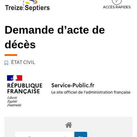
à
au
au
la
contenu
pied
ACCÈS RAPIDES
navigation
de
page
Demande d’acte de
décès
ÉTAT CIVIL