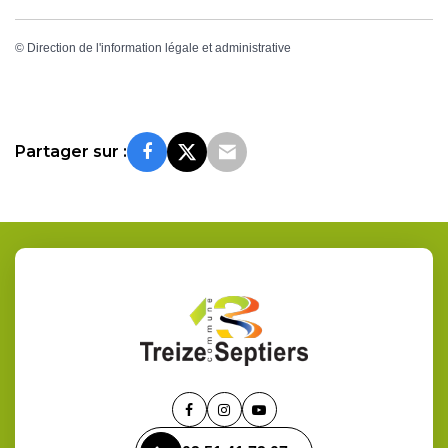
©
Direction de l'information légale et administrative
Partager sur :
Lien
Lien
Lien
vers
vers
vers