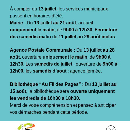
Gestion des traceurs
À compter du
13 juillet
, les services municipaux
passent en horaires d’été.
Mairie :
Du
13 juillet au 21 août,
accueil
uniquement le matin
, de
9h00 à 12h30
.
Fermeture
des samedis matin
du
11 juillet au 29 août inclus
.
Agence Postale Communale :
Du
13 juillet au 28
août,
ouverture
uniquement le matin
, de
9h00 à
12h30
. Les
samedis de juillet
: ouverture de
9h00 à
12h00, l
es
samedis d’août
: agence fermée.
Bibliothèque “Au Fil des Pages” :
Du
13 juillet au
15 août
, la bibliothèque sera
ouverte uniquement
les vendredis de 16h30 à 18h30.
Merci de votre compréhension et pensez à anticiper
vos démarches pendant cette période.
Aller
Aller
Aller