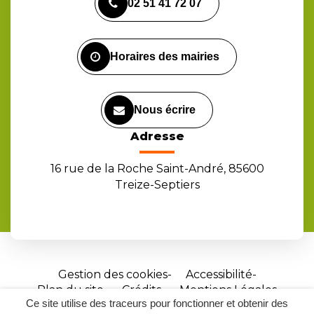
02 51 41 72 07
le
le
la
compte
compte
chaîne
Facebook
Instagram
Youtube
Horaires des mairies
Nous écrire
Adresse
16 rue de la Roche Saint-André, 85600
Treize-Septiers
Gestion des cookies
Accessibilité
Plan du site
Crédits
Mentions Légales
Ce site utilise des traceurs pour fonctionner et obtenir des