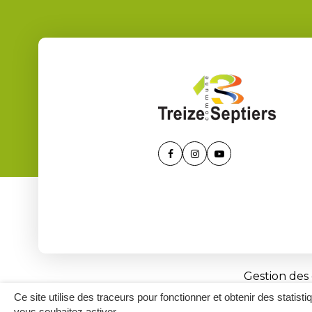
Lien
Lien
Lien
vers
vers
vers
le
le
la
compte
compte
chaîne
Facebook
Instagram
Youtube
Gestion des
Ce site utilise des traceurs pour fonctionner et obtenir des statisti
vous souhaitez activer.