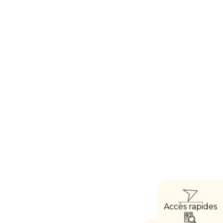
ACC
Accès rapides
DIRE