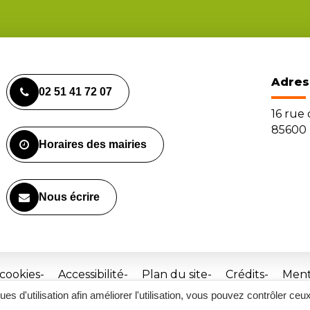
Adres
02 51 41 72 07
16 rue
85600 
Horaires des mairies
Nous écrire
 cookies
Accessibilité
Plan du site
Crédits
Ment
ques d'utilisation afin améliorer l'utilisation, vous pouvez contrôler ceu
Site