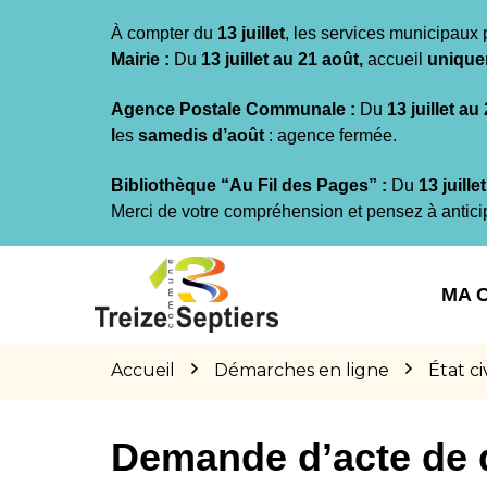
Gestion des traceurs
À compter du
13 juillet
, les services municipaux 
Mairie :
Du
13 juillet au 21 août,
accueil
unique
Agence Postale Communale :
Du
13 juillet au
l
es
samedis d’août
: agence fermée.
Bibliothèque “Au Fil des Pages” :
Du
13 juille
Merci de votre compréhension et pensez à antici
Aller
Aller
Aller
à
au
au
MA 
la
contenu
pied
navigation
de
page
Accueil
Démarches en ligne
État civ
Demande d’acte de 