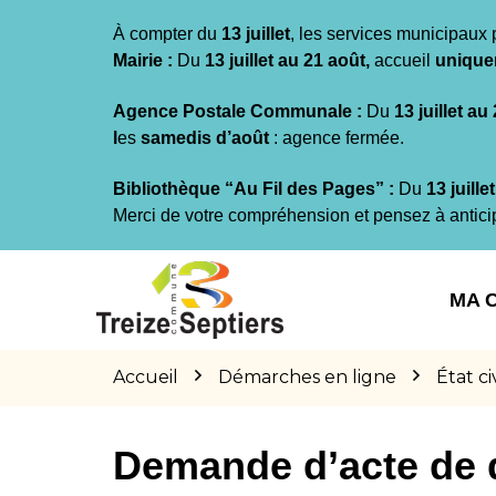
Gestion des traceurs
À compter du
13 juillet
, les services municipaux 
Mairie :
Du
13 juillet au 21 août,
accueil
unique
Agence Postale Communale :
Du
13 juillet au
l
es
samedis d’août
: agence fermée.
Bibliothèque “Au Fil des Pages” :
Du
13 juille
Merci de votre compréhension et pensez à antici
Aller
Aller
Aller
à
au
au
MA 
la
contenu
pied
navigation
de
page
Accueil
Démarches en ligne
État civ
Demande d’acte de 