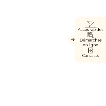
ACC
Accès rapides
DIRE
Démarches
Masquer
les
en ligne
accès
directs
Contacts