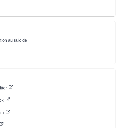
tion au suicide
itter
ook
ram