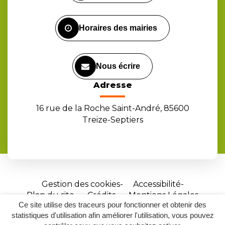
compte
compte
chaîne
Facebook
Instagram
Youtube
Horaires des mairies
Nous écrire
Adresse
16 rue de la Roche Saint-André, 85600
Treize-Septiers
Gestion des cookies
Accessibilité
Plan du site
Crédits
Mentions Légales
Ce site utilise des traceurs pour fonctionner et obtenir des
Site
statistiques d'utilisation afin améliorer l'utilisation, vous pouvez