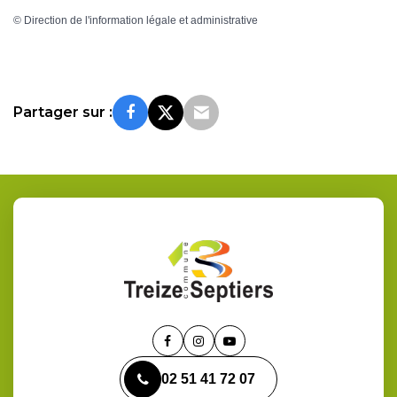
©
Direction de l'information légale et administrative
Partager sur :
Lien
Lien
Lien
vers
vers
vers
02 51 41 72 07
le
le
la