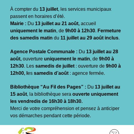
Gestion des traceurs
À compter du
13 juillet
, les services municipaux
passent en horaires d’été.
Mairie :
Du
13 juillet au 21 août,
accueil
uniquement le matin
, de
9h00 à 12h30
.
Fermeture
des samedis matin
du
11 juillet au 29 août inclus
.
Agence Postale Communale :
Du
13 juillet au 28
août,
ouverture
uniquement le matin
, de
9h00 à
12h30
. Les
samedis de juillet
: ouverture de
9h00 à
12h00, l
es
samedis d’août
: agence fermée.
Bibliothèque “Au Fil des Pages” :
Du
13 juillet au
15 août
, la bibliothèque sera
ouverte uniquement
les vendredis de 16h30 à 18h30.
Merci de votre compréhension et pensez à anticiper
vos démarches pendant cette période.
Aller
Aller
Aller