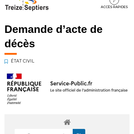
à
au
au
la
contenu
pied
ACCÈS RAPIDES
navigation
de
page
Demande d’acte de
décès
ÉTAT CIVIL