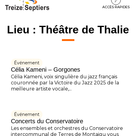
à
au
au
la
contenu
pied
ACCÈS RAPIDES
navigation
de
page
Lieu :
Théâtre de Thalie
Événement
Célia Kameni – Gorgones
Célia Kameni, voix singulière du jazz français
couronnée par la Victoire du Jazz 2025 de la
meilleure artiste vocale,...
Événement
Concerts du Conservatoire
Les ensembles et orchestres du Conservatoire
intercommunal de Terres de Montaigu vous