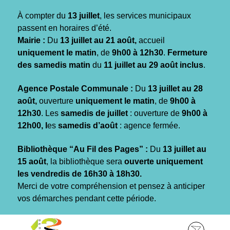
Gestion des traceurs
À compter du
13 juillet
, les services municipaux
passent en horaires d’été.
Mairie :
Du
13 juillet au 21 août,
accueil
uniquement le matin
, de
9h00 à 12h30
.
Fermeture
des samedis matin
du
11 juillet au 29 août inclus
.
Agence Postale Communale :
Du
13 juillet au 28
août,
ouverture
uniquement le matin
, de
9h00 à
12h30
. Les
samedis de juillet
: ouverture de
9h00 à
12h00, l
es
samedis d’août
: agence fermée.
Bibliothèque “Au Fil des Pages” :
Du
13 juillet au
15 août
, la bibliothèque sera
ouverte uniquement
les vendredis de 16h30 à 18h30.
Merci de votre compréhension et pensez à anticiper
vos démarches pendant cette période.
Aller
Aller
Aller