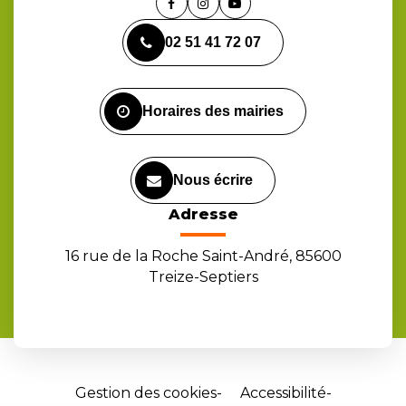
Lien
Lien
Lien
vers
vers
vers
02 51 41 72 07
le
le
la
compte
compte
chaîne
Facebook
Instagram
Youtube
Horaires des mairies
Nous écrire
Adresse
16 rue de la Roche Saint-André, 85600
Treize-Septiers
Gestion des cookies
Accessibilité