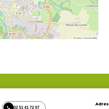
Leaflet
|
©
OpenStreetMap
Adres
02 51 41 72 07