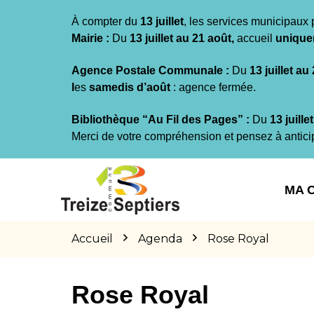
Gestion des traceurs
À compter du
13 juillet
, les services municipaux 
Mairie :
Du
13 juillet au 21 août,
accueil
unique
Agence Postale Communale :
Du
13 juillet au
l
es
samedis d’août
: agence fermée.
Bibliothèque “Au Fil des Pages” :
Du
13 juille
Merci de votre compréhension et pensez à antici
Aller
Aller
Aller
à
au
au
MA 
la
contenu
pied
navigation
de
page
Accueil
Agenda
Rose Royal
Rose Royal