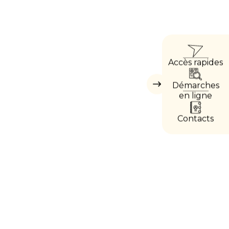
ACC
Accès rapides
DIRE
Démarches
Masquer
les
en ligne
accès
directs
Contacts