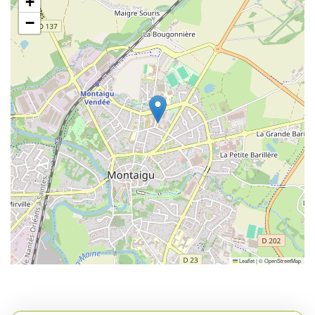
+
−
Leaflet
|
©
OpenStreetMap