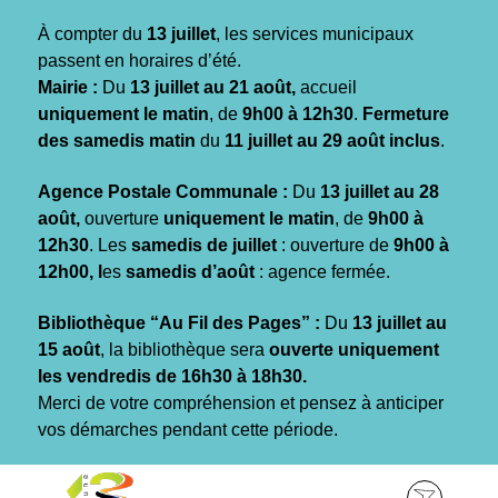
Gestion des traceurs
À compter du
13 juillet
, les services municipaux
passent en horaires d’été.
Mairie :
Du
13 juillet au 21 août,
accueil
uniquement le matin
, de
9h00 à 12h30
.
Fermeture
des samedis matin
du
11 juillet au 29 août inclus
.
Agence Postale Communale :
Du
13 juillet au 28
août,
ouverture
uniquement le matin
, de
9h00 à
12h30
. Les
samedis de juillet
: ouverture de
9h00 à
12h00, l
es
samedis d’août
: agence fermée.
Bibliothèque “Au Fil des Pages” :
Du
13 juillet au
15 août
, la bibliothèque sera
ouverte uniquement
les vendredis de 16h30 à 18h30.
Merci de votre compréhension et pensez à anticiper
vos démarches pendant cette période.
Aller
Aller
Aller