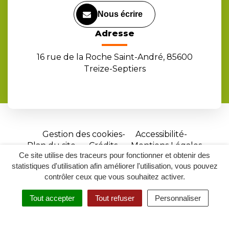
Nous écrire
Adresse
16 rue de la Roche Saint-André, 85600
Treize-Septiers
Gestion des cookies
Accessibilité
Plan du site
Crédits
Mentions Légales
Ce site utilise des traceurs pour fonctionner et obtenir des
Site
statistiques d'utilisation afin améliorer l'utilisation, vous pouvez
réalisé
contrôler ceux que vous souhaitez activer.
par
Tout accepter
Tout refuser
Personnaliser
Inovagora
MENU
RECHERCHER
ACCESSIBILITÉ
(ouverture
dans