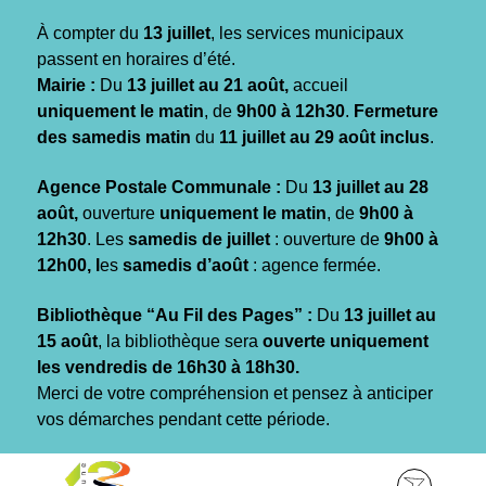
Gestion des traceurs
À compter du
13 juillet
, les services municipaux
passent en horaires d’été.
Mairie :
Du
13 juillet au 21 août,
accueil
uniquement le matin
, de
9h00 à 12h30
.
Fermeture
des samedis matin
du
11 juillet au 29 août inclus
.
Agence Postale Communale :
Du
13 juillet au 28
août,
ouverture
uniquement le matin
, de
9h00 à
12h30
. Les
samedis de juillet
: ouverture de
9h00 à
12h00, l
es
samedis d’août
: agence fermée.
Bibliothèque “Au Fil des Pages” :
Du
13 juillet au
15 août
, la bibliothèque sera
ouverte uniquement
les vendredis de 16h30 à 18h30.
Merci de votre compréhension et pensez à anticiper
vos démarches pendant cette période.
Aller
Aller
Aller