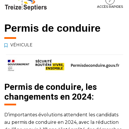
à
au
au
la
contenu
pied
ACCÈS RAPIDES
navigation
de
page
Permis de conduire
VÉHICULE
Permis de conduire, les
changements en 2024:
D’importantes évolutions attendent les candidats
au permis de conduire en 2024, avec la réduction