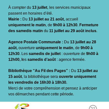
Gestion des traceurs
À compter du
13 juillet
, les services municipaux
passent en horaires d’été.
Mairie :
Du
13 juillet au 21 août,
accueil
uniquement le matin
, de
9h00 à 12h30
.
Fermeture
des samedis matin
du
11 juillet au 29 août inclus
.
Agence Postale Communale :
Du
13 juillet au 28
août,
ouverture
uniquement le matin
, de
9h00 à
12h30
. Les
samedis de juillet
: ouverture de
9h00 à
12h00, l
es
samedis d’août
: agence fermée.
Bibliothèque “Au Fil des Pages” :
Du
13 juillet au
15 août
, la bibliothèque sera
ouverte uniquement
les vendredis de 16h30 à 18h30.
Merci de votre compréhension et pensez à anticiper
vos démarches pendant cette période.
Aller
Aller
Aller