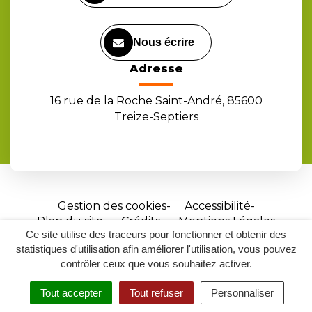
Nous écrire
Adresse
16 rue de la Roche Saint-André, 85600
Treize-Septiers
Gestion des cookies
Accessibilité
Plan du site
Crédits
Mentions Légales
Ce site utilise des traceurs pour fonctionner et obtenir des
Site
statistiques d'utilisation afin améliorer l'utilisation, vous pouvez
réalisé
contrôler ceux que vous souhaitez activer.
par
Tout accepter
Tout refuser
Personnaliser
Inovagora
MENU
RECHERCHER
ACCESSIBILITÉ
(ouverture