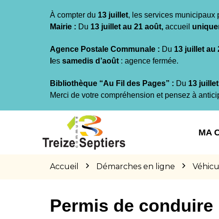
Gestion des traceurs
À compter du
13 juillet
, les services municipaux 
Mairie :
Du
13 juillet au 21 août,
accueil
unique
Agence Postale Communale :
Du
13 juillet au
l
es
samedis d’août
: agence fermée.
Bibliothèque “Au Fil des Pages” :
Du
13 juille
Merci de votre compréhension et pensez à antici
Aller
Aller
Aller
à
au
au
MA 
la
contenu
pied
navigation
de
page
Accueil
Démarches en ligne
Véhicu
Permis de conduire