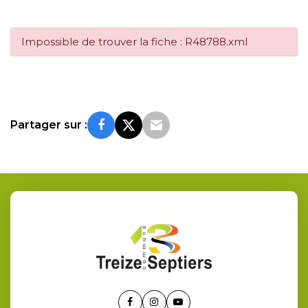
Impossible de trouver la fiche : R48788.xml
Partager sur :
Lien
Lien
Lien