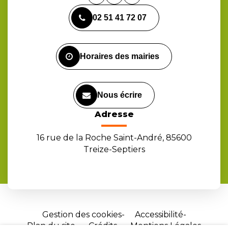
vers
vers
vers
02 51 41 72 07
le
le
la
compte
compte
chaîne
Facebook
Instagram
Youtube
Horaires des mairies
Nous écrire
Adresse
16 rue de la Roche Saint-André, 85600
Treize-Septiers
Gestion des cookies
Accessibilité
Plan du site
Crédits
Mentions Légales