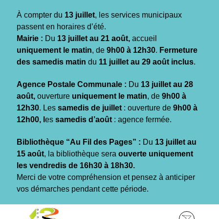
Gestion des traceurs
À compter du
13 juillet
, les services municipaux
passent en horaires d’été.
Mairie :
Du
13 juillet au 21 août,
accueil
uniquement le matin
, de
9h00 à 12h30
.
Fermeture
des samedis matin
du
11 juillet au 29 août inclus
.
Agence Postale Communale :
Du
13 juillet au 28
août,
ouverture
uniquement le matin
, de
9h00 à
12h30
. Les
samedis de juillet
: ouverture de
9h00 à
12h00, l
es
samedis d’août
: agence fermée.
Bibliothèque “Au Fil des Pages” :
Du
13 juillet au
15 août
, la bibliothèque sera
ouverte uniquement
les vendredis de 16h30 à 18h30.
Merci de votre compréhension et pensez à anticiper
vos démarches pendant cette période.
Aller
Aller
Aller