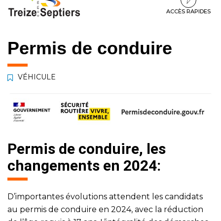
à
au
au
la
contenu
pied
ACCÈS RAPIDES
navigation
de
page
Permis de conduire
VÉHICULE
Permis de conduire, les
changements en 2024:
D’importantes évolutions attendent les candidats
au permis de conduire en 2024, avec la réduction