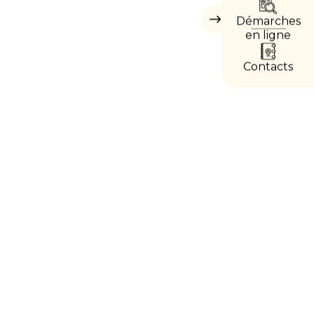
DIRE
Démarches
Masquer
les
en ligne
accès
directs
Contacts