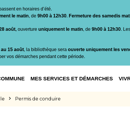
passent en horaires d’été.
ment le matin
, de
9h00 à 12h30
.
Fermeture des samedis mat
 28 août,
ouverture
uniquement le matin
, de
9h00 à 12h30
. Le
t au 15 août
, la bibliothèque sera
ouverte uniquement les ven
per vos démarches pendant cette période.
COMMUNE
MES SERVICES ET DÉMARCHES
VIV
le
Permis de conduire