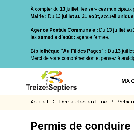
Gestion des traceurs
À compter du
13 juillet
, les services municipaux 
Mairie :
Du
13 juillet au 21 août,
accueil
unique
Agence Postale Communale :
Du
13 juillet au
l
es
samedis d’août
: agence fermée.
Bibliothèque “Au Fil des Pages” :
Du
13 juille
Merci de votre compréhension et pensez à antici
Aller
Aller
Aller
à
au
au
MA 
la
contenu
pied
navigation
de
page
Accueil
Démarches en ligne
Véhicu
Permis de conduire