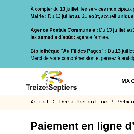
Gestion des traceurs
À compter du
13 juillet
, les services municipaux 
Mairie :
Du
13 juillet au 21 août,
accueil
unique
Agence Postale Communale :
Du
13 juillet au
l
es
samedis d’août
: agence fermée.
Bibliothèque “Au Fil des Pages” :
Du
13 juille
Merci de votre compréhension et pensez à antici
Aller
Aller
Aller
à
au
au
MA 
la
contenu
pied
navigation
de
page
Accueil
Démarches en ligne
Véhicu
Paiement en ligne 