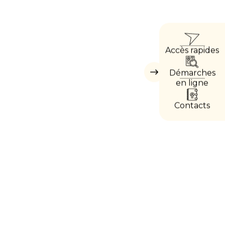
ACC
Accès rapides
DIRE
Démarches
Masquer
les
en ligne
accès
directs
Contacts