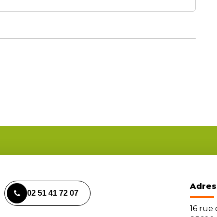
Adres
02 51 41 72 07
16 rue