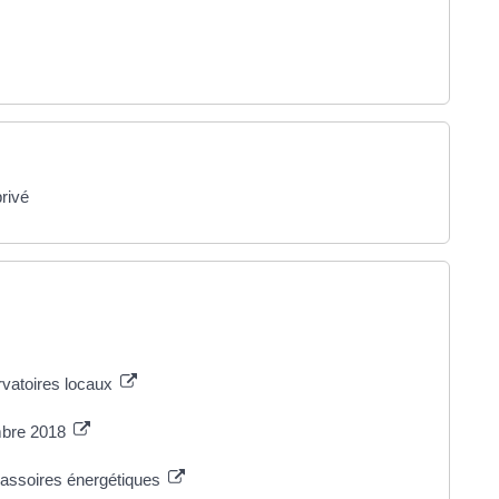
privé
rvatoires locaux
embre 2018
 passoires énergétiques