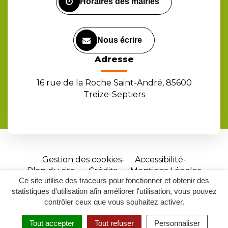
Horaires des mairies
Nous écrire
Adresse
16 rue de la Roche Saint-André, 85600
Treize-Septiers
Gestion des cookies
Accessibilité
Plan du site
Crédits
Mentions Légales
Ce site utilise des traceurs pour fonctionner et obtenir des
Site
statistiques d'utilisation afin améliorer l'utilisation, vous pouvez
réalisé
contrôler ceux que vous souhaitez activer.
par
Tout accepter
Tout refuser
Personnaliser
Inovagora
MENU