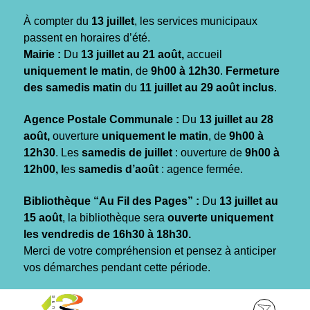
Gestion des traceurs
À compter du
13 juillet
, les services municipaux
passent en horaires d’été.
Mairie :
Du
13 juillet au 21 août,
accueil
uniquement le matin
, de
9h00 à 12h30
.
Fermeture
des samedis matin
du
11 juillet au 29 août inclus
.
Agence Postale Communale :
Du
13 juillet au 28
août,
ouverture
uniquement le matin
, de
9h00 à
12h30
. Les
samedis de juillet
: ouverture de
9h00 à
12h00, l
es
samedis d’août
: agence fermée.
Bibliothèque “Au Fil des Pages” :
Du
13 juillet au
15 août
, la bibliothèque sera
ouverte uniquement
les vendredis de 16h30 à 18h30.
Merci de votre compréhension et pensez à anticiper
vos démarches pendant cette période.
Aller
Aller
Aller