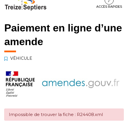
à
au
au
la
contenu
pied
ACCÈS RAPIDES
navigation
de
page
Paiement en ligne d’une
amende
VÉHICULE
Impossible de trouver la fiche : R24408.xml