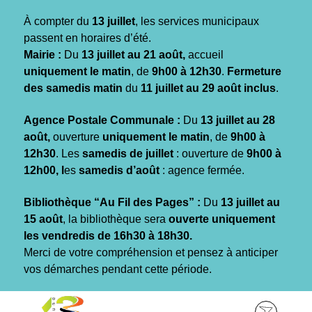
Gestion des traceurs
À compter du
13 juillet
, les services municipaux
passent en horaires d’été.
Mairie :
Du
13 juillet au 21 août,
accueil
uniquement le matin
, de
9h00 à 12h30
.
Fermeture
des samedis matin
du
11 juillet au 29 août inclus
.
Agence Postale Communale :
Du
13 juillet au 28
août,
ouverture
uniquement le matin
, de
9h00 à
12h30
. Les
samedis de juillet
: ouverture de
9h00 à
12h00, l
es
samedis d’août
: agence fermée.
Bibliothèque “Au Fil des Pages” :
Du
13 juillet au
15 août
, la bibliothèque sera
ouverte uniquement
les vendredis de 16h30 à 18h30.
Merci de votre compréhension et pensez à anticiper
vos démarches pendant cette période.
Aller
Aller
Aller