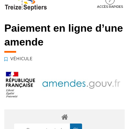
à
au
au
la
contenu
pied
ACCÈS RAPIDES
navigation
de
page
Paiement en ligne d’une
amende
VÉHICULE