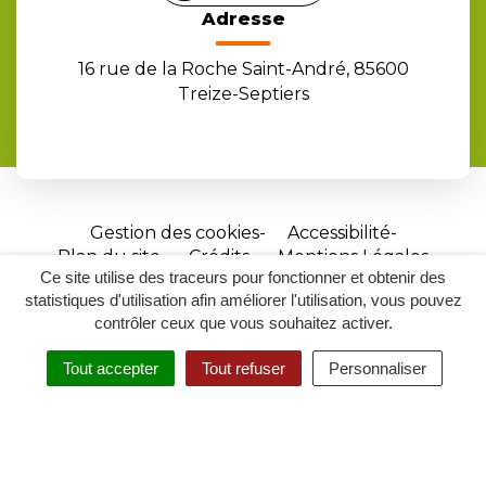
Adresse
16 rue de la Roche Saint-André, 85600
Treize-Septiers
Gestion des cookies
Accessibilité
Plan du site
Crédits
Mentions Légales
Ce site utilise des traceurs pour fonctionner et obtenir des
Site
statistiques d'utilisation afin améliorer l'utilisation, vous pouvez
réalisé
contrôler ceux que vous souhaitez activer.
par
Tout accepter
Tout refuser
Personnaliser
Inovagora
MENU
RECHERCHER
ACCESSIBILITÉ
(ouverture
dans
un
nouvel