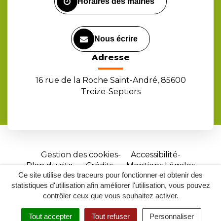
Horaires des mairies
Nous écrire
Adresse
16 rue de la Roche Saint-André, 85600
Treize-Septiers
Gestion des cookies
Accessibilité
Plan du site
Crédits
Mentions Légales
Ce site utilise des traceurs pour fonctionner et obtenir des
Site
statistiques d'utilisation afin améliorer l'utilisation, vous pouvez
réalisé
contrôler ceux que vous souhaitez activer.
par
Tout accepter
Tout refuser
Personnaliser
Inovagora
MENU