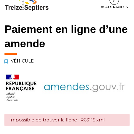
à
au
au
la
contenu
pied
ACCÈS RAPIDES
navigation
de
page
Paiement en ligne d’une
amende
VÉHICULE
Impossible de trouver la fiche : R63115.xml