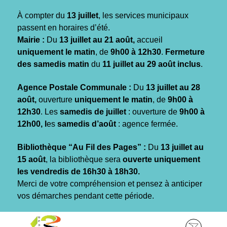
Gestion des traceurs
À compter du
13 juillet
, les services municipaux
passent en horaires d’été.
Mairie :
Du
13 juillet au 21 août,
accueil
uniquement le matin
, de
9h00 à 12h30
.
Fermeture
des samedis matin
du
11 juillet au 29 août inclus
.
Agence Postale Communale :
Du
13 juillet au 28
août,
ouverture
uniquement le matin
, de
9h00 à
12h30
. Les
samedis de juillet
: ouverture de
9h00 à
12h00, l
es
samedis d’août
: agence fermée.
Bibliothèque “Au Fil des Pages” :
Du
13 juillet au
15 août
, la bibliothèque sera
ouverte uniquement
les vendredis de 16h30 à 18h30.
Merci de votre compréhension et pensez à anticiper
vos démarches pendant cette période.
Aller
Aller
Aller