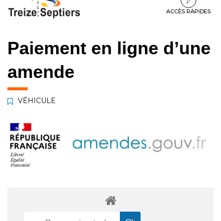
à
au
au
la
contenu
pied
ACCÈS RAPIDES
navigation
de
page
Paiement en ligne d’une
amende
VÉHICULE