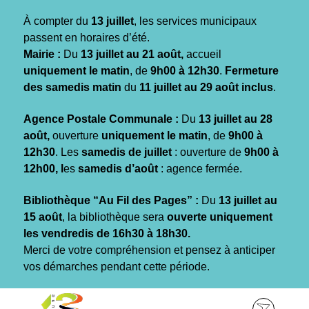
Gestion des traceurs
À compter du
13 juillet
, les services municipaux
passent en horaires d’été.
Mairie :
Du
13 juillet au 21 août,
accueil
uniquement le matin
, de
9h00 à 12h30
.
Fermeture
des samedis matin
du
11 juillet au 29 août inclus
.
Agence Postale Communale :
Du
13 juillet au 28
août,
ouverture
uniquement le matin
, de
9h00 à
12h30
. Les
samedis de juillet
: ouverture de
9h00 à
12h00, l
es
samedis d’août
: agence fermée.
Bibliothèque “Au Fil des Pages” :
Du
13 juillet au
15 août
, la bibliothèque sera
ouverte uniquement
les vendredis de 16h30 à 18h30.
Merci de votre compréhension et pensez à anticiper
vos démarches pendant cette période.
Aller
Aller
Aller