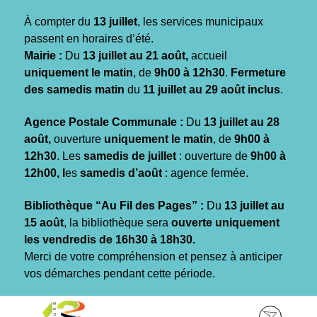
Gestion des traceurs
À compter du
13 juillet
, les services municipaux
passent en horaires d’été.
Mairie :
Du
13 juillet au 21 août,
accueil
uniquement le matin
, de
9h00 à 12h30
.
Fermeture
des samedis matin
du
11 juillet au 29 août inclus
.
Agence Postale Communale :
Du
13 juillet au 28
août,
ouverture
uniquement le matin
, de
9h00 à
12h30
. Les
samedis de juillet
: ouverture de
9h00 à
12h00, l
es
samedis d’août
: agence fermée.
Bibliothèque “Au Fil des Pages” :
Du
13 juillet au
15 août
, la bibliothèque sera
ouverte uniquement
les vendredis de 16h30 à 18h30.
Merci de votre compréhension et pensez à anticiper
vos démarches pendant cette période.
Aller
Aller
Aller