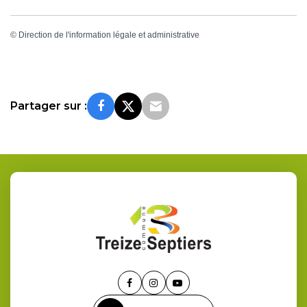
©
Direction de l'information légale et administrative
Partager sur :
Lien
Lien
Lien
vers
vers
vers