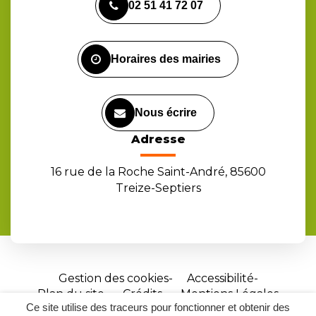
02 51 41 72 07
le
le
la
compte
compte
chaîne
Facebook
Instagram
Youtube
Horaires des mairies
Nous écrire
Adresse
16 rue de la Roche Saint-André, 85600
Treize-Septiers
Gestion des cookies
Accessibilité
Plan du site
Crédits
Mentions Légales
Ce site utilise des traceurs pour fonctionner et obtenir des