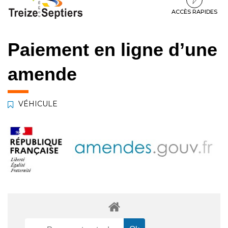
à
au
au
la
contenu
pied
ACCÈS RAPIDES
navigation
de
page
Paiement en ligne d’une
amende
VÉHICULE