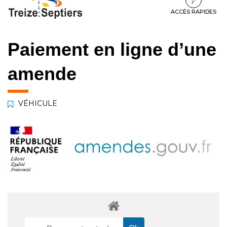
à
au
au
la
contenu
pied
ACCÈS RAPIDES
navigation
de
page
Paiement en ligne d’une
amende
VÉHICULE