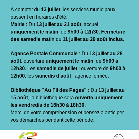
Gestion des traceurs
À compter du
13 juillet
, les services municipaux
passent en horaires d’été.
Mairie :
Du
13 juillet au 21 août,
accueil
uniquement le matin
, de
9h00 à 12h30
.
Fermeture
des samedis matin
du
11 juillet au 29 août inclus
.
Agence Postale Communale :
Du
13 juillet au 28
août,
ouverture
uniquement le matin
, de
9h00 à
12h30
. Les
samedis de juillet
: ouverture de
9h00 à
12h00, l
es
samedis d’août
: agence fermée.
Bibliothèque “Au Fil des Pages” :
Du
13 juillet au
15 août
, la bibliothèque sera
ouverte uniquement
les vendredis de 16h30 à 18h30.
Merci de votre compréhension et pensez à anticiper
vos démarches pendant cette période.
Aller
Aller
Aller