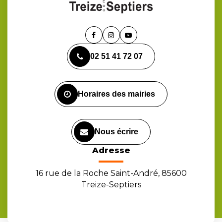
Lien
Lien
Lien
vers
vers
vers
02 51 41 72 07
le
le
la
compte
compte
chaîne
Facebook
Instagram
Youtube
Horaires des mairies
Nous écrire
Adresse
16 rue de la Roche Saint-André, 85600
Treize-Septiers