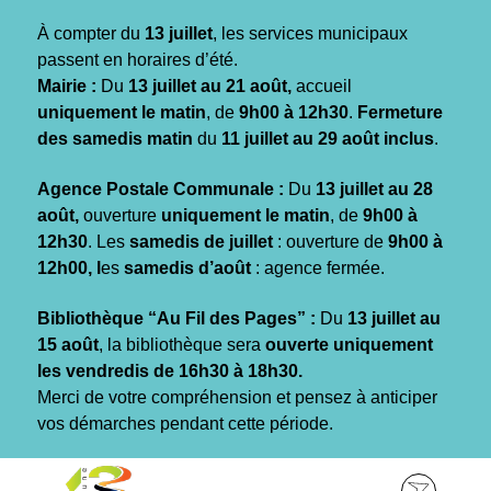
Gestion des traceurs
À compter du
13 juillet
, les services municipaux
passent en horaires d’été.
Mairie :
Du
13 juillet au 21 août,
accueil
uniquement le matin
, de
9h00 à 12h30
.
Fermeture
des samedis matin
du
11 juillet au 29 août inclus
.
Agence Postale Communale :
Du
13 juillet au 28
août,
ouverture
uniquement le matin
, de
9h00 à
12h30
. Les
samedis de juillet
: ouverture de
9h00 à
12h00, l
es
samedis d’août
: agence fermée.
Bibliothèque “Au Fil des Pages” :
Du
13 juillet au
15 août
, la bibliothèque sera
ouverte uniquement
les vendredis de 16h30 à 18h30.
Merci de votre compréhension et pensez à anticiper
vos démarches pendant cette période.
Aller
Aller
Aller