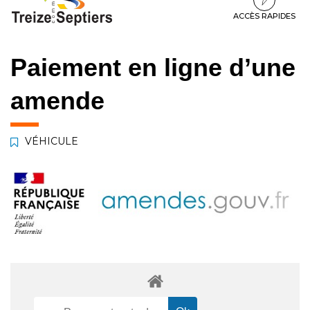
à
au
au
la
contenu
pied
ACCÈS RAPIDES
navigation
de
page
Paiement en ligne d’une
amende
VÉHICULE