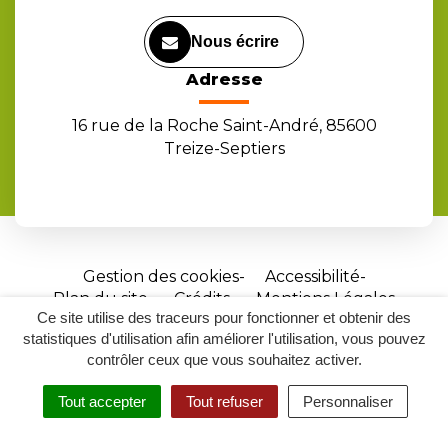
Nous écrire
Adresse
16 rue de la Roche Saint-André, 85600
Treize-Septiers
Gestion des cookies
Accessibilité
Plan du site
Crédits
Mentions Légales
Ce site utilise des traceurs pour fonctionner et obtenir des
Site
statistiques d'utilisation afin améliorer l'utilisation, vous pouvez
réalisé
contrôler ceux que vous souhaitez activer.
par
Tout accepter
Tout refuser
Personnaliser
Inovagora
MENU
RECHERCHER
ACCESSIBILITÉ
(ouverture