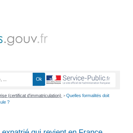
ise (certificat d'immatriculation)
Quelles formalités doit
>
ule ?
n expatrié qui revient en France