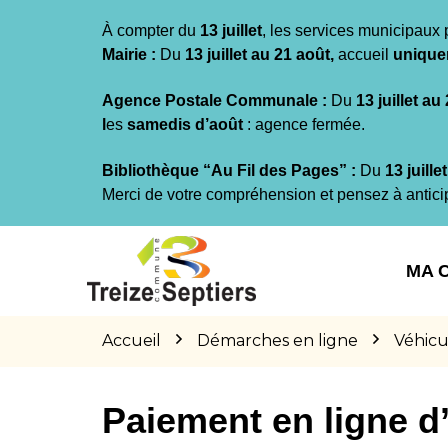
Gestion des traceurs
À compter du
13 juillet
, les services municipaux 
Mairie :
Du
13 juillet au 21 août,
accueil
unique
Agence Postale Communale :
Du
13 juillet au
l
es
samedis d’août
: agence fermée.
Bibliothèque “Au Fil des Pages” :
Du
13 juille
Merci de votre compréhension et pensez à antici
Aller
Aller
Aller
à
au
au
MA 
la
contenu
pied
navigation
de
page
Accueil
Démarches en ligne
Véhicu
Paiement en ligne 