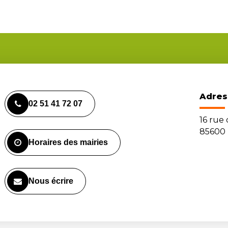
Adres
02 51 41 72 07
16 rue
85600 
Horaires des mairies
Nous écrire