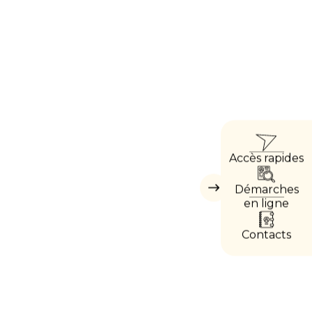
ACC
Accès rapides
DIRE
Démarches
Masquer
les
en ligne
accès
directs
Contacts