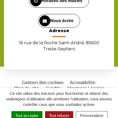
Horaires des mairies
Nous écrire
Adresse
16 rue de la Roche Saint-André, 85600
Treize-Septiers
Gestion des cookies
Accessibilité
Plan du site
Crédits
Mentions Légales
Ce site utilise des traceurs pour fonctionner et obtenir des
Site
statistiques d'utilisation afin améliorer l'utilisation, vous pouvez
réalisé
contrôler ceux que vous souhaitez activer.
par
Tout accepter
Tout refuser
Personnaliser
Inovagora
MENU