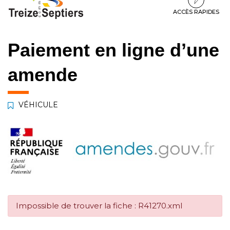
à
au
au
la
contenu
pied
ACCÈS RAPIDES
navigation
de
page
Paiement en ligne d’une
amende
VÉHICULE
Impossible de trouver la fiche : R41270.xml