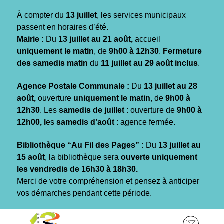
Gestion des traceurs
À compter du
13 juillet
, les services municipaux
passent en horaires d’été.
Mairie :
Du
13 juillet au 21 août,
accueil
uniquement le matin
, de
9h00 à 12h30
.
Fermeture
des samedis matin
du
11 juillet au 29 août inclus
.
Agence Postale Communale :
Du
13 juillet au 28
août,
ouverture
uniquement le matin
, de
9h00 à
12h30
. Les
samedis de juillet
: ouverture de
9h00 à
12h00, l
es
samedis d’août
: agence fermée.
Bibliothèque “Au Fil des Pages” :
Du
13 juillet au
15 août
, la bibliothèque sera
ouverte uniquement
les vendredis de 16h30 à 18h30.
Merci de votre compréhension et pensez à anticiper
vos démarches pendant cette période.
Aller
Aller
Aller