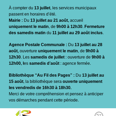
Gestion des traceurs
À compter du
13 juillet
, les services municipaux
passent en horaires d’été.
Mairie :
Du
13 juillet au 21 août,
accueil
uniquement le matin
, de
9h00 à 12h30
.
Fermeture
des samedis matin
du
11 juillet au 29 août inclus
.
Agence Postale Communale :
Du
13 juillet au 28
août,
ouverture
uniquement le matin
, de
9h00 à
12h30
. Les
samedis de juillet
: ouverture de
9h00 à
12h00, l
es
samedis d’août
: agence fermée.
Bibliothèque “Au Fil des Pages” :
Du
13 juillet au
15 août
, la bibliothèque sera
ouverte uniquement
les vendredis de 16h30 à 18h30.
Merci de votre compréhension et pensez à anticiper
vos démarches pendant cette période.
Aller
Aller
Aller