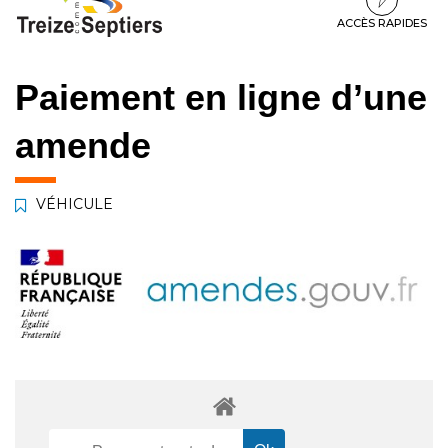
à
au
au
la
contenu
pied
ACCÈS RAPIDES
navigation
de
page
Paiement en ligne d’une
amende
VÉHICULE