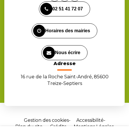
vers
vers
vers
02 51 41 72 07
le
le
la
compte
compte
chaîne
Facebook
Instagram
Youtube
Horaires des mairies
Nous écrire
Adresse
16 rue de la Roche Saint-André, 85600
Treize-Septiers
Gestion des cookies
Accessibilité
Plan du site
Crédits
Mentions Légales