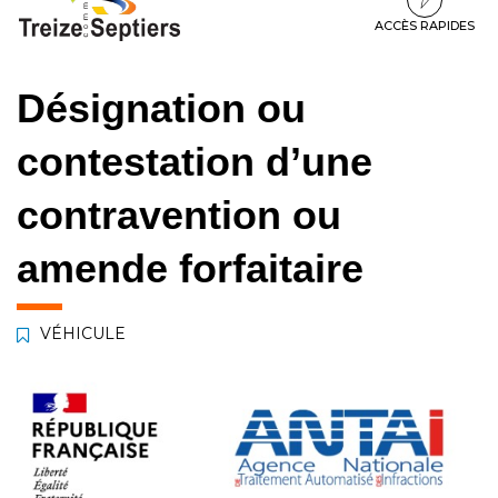
à
au
au
la
contenu
pied
ACCÈS RAPIDES
navigation
de
page
Désignation ou
contestation d’une
contravention ou
amende forfaitaire
VÉHICULE