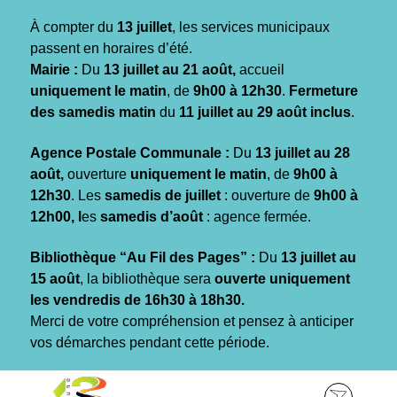
Gestion des traceurs
À compter du
13 juillet
, les services municipaux
passent en horaires d’été.
Mairie :
Du
13 juillet au 21 août,
accueil
uniquement le matin
, de
9h00 à 12h30
.
Fermeture
des samedis matin
du
11 juillet au 29 août inclus
.
Agence Postale Communale :
Du
13 juillet au 28
août,
ouverture
uniquement le matin
, de
9h00 à
12h30
. Les
samedis de juillet
: ouverture de
9h00 à
12h00, l
es
samedis d’août
: agence fermée.
Bibliothèque “Au Fil des Pages” :
Du
13 juillet au
15 août
, la bibliothèque sera
ouverte uniquement
les vendredis de 16h30 à 18h30.
Merci de votre compréhension et pensez à anticiper
vos démarches pendant cette période.
Aller
Aller
Aller