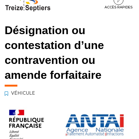
à
au
au
la
contenu
pied
ACCÈS RAPIDES
navigation
de
page
Désignation ou
contestation d’une
contravention ou
amende forfaitaire
VÉHICULE