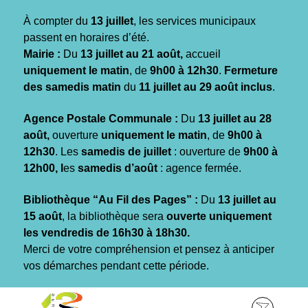
Gestion des traceurs
À compter du
13 juillet
, les services municipaux
passent en horaires d’été.
Mairie :
Du
13 juillet au 21 août,
accueil
uniquement le matin
, de
9h00 à 12h30
.
Fermeture
des samedis matin
du
11 juillet au 29 août inclus
.
Agence Postale Communale :
Du
13 juillet au 28
août,
ouverture
uniquement le matin
, de
9h00 à
12h30
. Les
samedis de juillet
: ouverture de
9h00 à
12h00, l
es
samedis d’août
: agence fermée.
Bibliothèque “Au Fil des Pages” :
Du
13 juillet au
15 août
, la bibliothèque sera
ouverte uniquement
les vendredis de 16h30 à 18h30.
Merci de votre compréhension et pensez à anticiper
vos démarches pendant cette période.
Aller
Aller
Aller