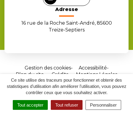
Adresse
16 rue de la Roche Saint-André, 85600
Treize-Septiers
Gestion des cookies
Accessibilité
Plan du site
Crédits
Mentions Légales
Ce site utilise des traceurs pour fonctionner et obtenir des
Site
statistiques d'utilisation afin améliorer l'utilisation, vous pouvez
réalisé
contrôler ceux que vous souhaitez activer.
par
Tout accepter
Tout refuser
Personnaliser
Inovagora
MENU
RECHERCHER
ACCESSIBILITÉ
(ouverture
dans
un