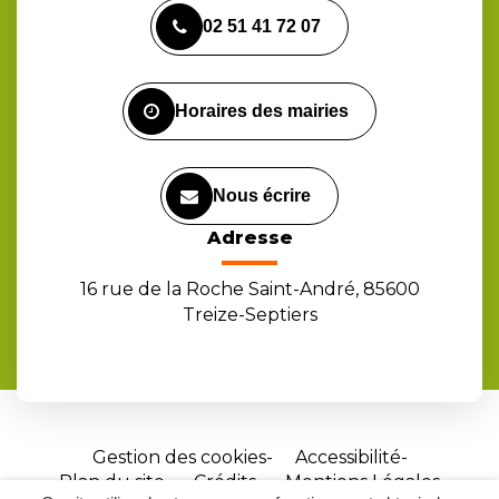
vers
vers
vers
02 51 41 72 07
le
le
la
compte
compte
chaîne
Facebook
Instagram
Youtube
Horaires des mairies
Nous écrire
Adresse
16 rue de la Roche Saint-André, 85600
Treize-Septiers
Gestion des cookies
Accessibilité
Plan du site
Crédits
Mentions Légales