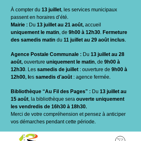
Gestion des traceurs
À compter du
13 juillet
, les services municipaux
passent en horaires d’été.
Mairie :
Du
13 juillet au 21 août,
accueil
uniquement le matin
, de
9h00 à 12h30
.
Fermeture
des samedis matin
du
11 juillet au 29 août inclus
.
Agence Postale Communale :
Du
13 juillet au 28
août,
ouverture
uniquement le matin
, de
9h00 à
12h30
. Les
samedis de juillet
: ouverture de
9h00 à
12h00, l
es
samedis d’août
: agence fermée.
Bibliothèque “Au Fil des Pages” :
Du
13 juillet au
15 août
, la bibliothèque sera
ouverte uniquement
les vendredis de 16h30 à 18h30.
Merci de votre compréhension et pensez à anticiper
vos démarches pendant cette période.
Aller
Aller
Aller