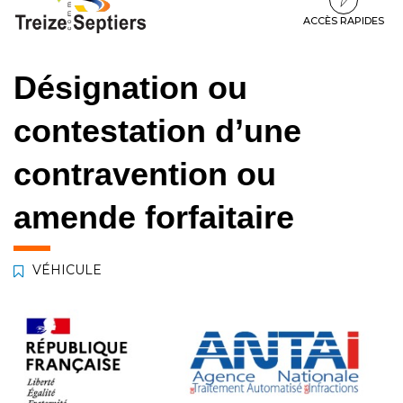
à
au
au
la
contenu
pied
ACCÈS RAPIDES
navigation
de
page
Désignation ou
contestation d’une
contravention ou
amende forfaitaire
VÉHICULE