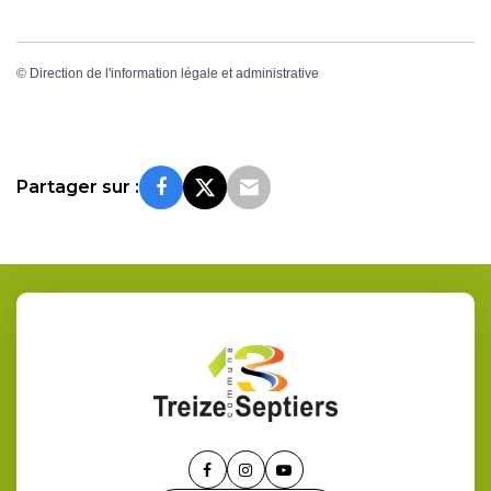
©
Direction de l'information légale et administrative
Partager sur :
Lien
Lien
Lien