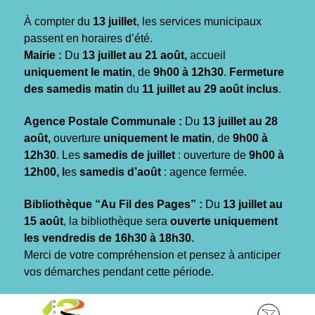
Gestion des traceurs
À compter du
13 juillet
, les services municipaux
passent en horaires d’été.
Mairie :
Du
13 juillet au 21 août,
accueil
uniquement le matin
, de
9h00 à 12h30
.
Fermeture
des samedis matin
du
11 juillet au 29 août inclus
.
Agence Postale Communale :
Du
13 juillet au 28
août,
ouverture
uniquement le matin
, de
9h00 à
12h30
. Les
samedis de juillet
: ouverture de
9h00 à
12h00, l
es
samedis d’août
: agence fermée.
Bibliothèque “Au Fil des Pages” :
Du
13 juillet au
15 août
, la bibliothèque sera
ouverte uniquement
les vendredis de 16h30 à 18h30.
Merci de votre compréhension et pensez à anticiper
vos démarches pendant cette période.
Aller
Aller
Aller