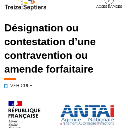
à
au
au
la
contenu
pied
ACCÈS RAPIDES
navigation
de
page
Désignation ou
contestation d’une
contravention ou
amende forfaitaire
VÉHICULE