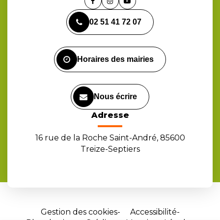
Lien
Lien
Lien
vers
vers
vers
02 51 41 72 07
le
le
la
compte
compte
chaîne
Facebook
Instagram
Youtube
Horaires des mairies
Nous écrire
Adresse
16 rue de la Roche Saint-André, 85600
Treize-Septiers
Gestion des cookies
Accessibilité