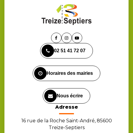
Lien
Lien
Lien
vers
vers
vers
02 51 41 72 07
le
le
la
compte
compte
chaîne
Facebook
Instagram
Youtube
Horaires des mairies
Nous écrire
Adresse
16 rue de la Roche Saint-André, 85600
Treize-Septiers