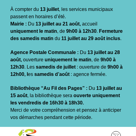
Gestion des traceurs
À compter du
13 juillet
, les services municipaux
passent en horaires d’été.
Mairie :
Du
13 juillet au 21 août,
accueil
uniquement le matin
, de
9h00 à 12h30
.
Fermeture
des samedis matin
du
11 juillet au 29 août inclus
.
Agence Postale Communale :
Du
13 juillet au 28
août,
ouverture
uniquement le matin
, de
9h00 à
12h30
. Les
samedis de juillet
: ouverture de
9h00 à
12h00, l
es
samedis d’août
: agence fermée.
Bibliothèque “Au Fil des Pages” :
Du
13 juillet au
15 août
, la bibliothèque sera
ouverte uniquement
les vendredis de 16h30 à 18h30.
Merci de votre compréhension et pensez à anticiper
vos démarches pendant cette période.
Aller
Aller
Aller