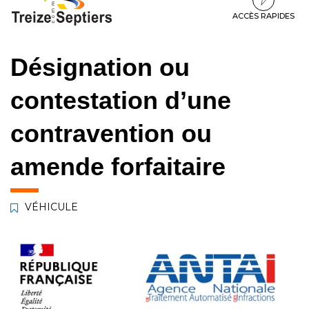
à
au
au
la
contenu
pied
ACCÈS RAPIDES
navigation
de
page
Désignation ou
contestation d’une
contravention ou
amende forfaitaire
VÉHICULE