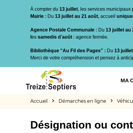
Gestion des traceurs
À compter du
13 juillet
, les services municipaux 
Mairie :
Du
13 juillet au 21 août,
accueil
unique
Agence Postale Communale :
Du
13 juillet au
l
es
samedis d’août
: agence fermée.
Bibliothèque “Au Fil des Pages” :
Du
13 juille
Merci de votre compréhension et pensez à antici
Aller
Aller
Aller
à
au
au
MA 
la
contenu
pied
navigation
de
page
Accueil
Démarches en ligne
Véhicu
Désignation ou cont