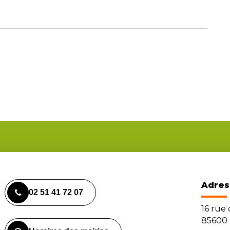
Adres
02 51 41 72 07
16 rue
85600 