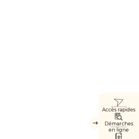
ACC
Accès rapides
DIRE
Démarches
Masquer
les
en ligne
accès
directs